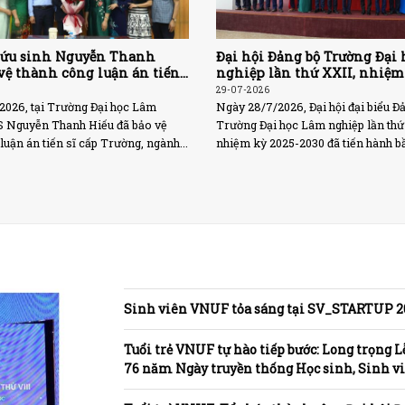
cứu sinh Nguyễn Thanh
Đại hội Đảng bộ Trường Đại
 vệ thành công luận án tiến
nghiệp lần thứ XXII, nhiệm
t triển tổ chức sản xuất gắn
2030 tiến hành bầu Ban Ch
29-07-2026
dựng nông thôn mới
Đảng bộ Trường khóa mới
2026, tại Trường Đại học Lâm
Ngày 28/7/2026, Đại hội đại biểu Đ
S Nguyễn Thanh Hiếu đã bảo vệ
Trường Đại học Lâm nghiệp lần thứ
luận án tiến sĩ cấp Trường, ngành...
nhiệm kỳ 2025-2030 đã tiến hành bầ
Sinh viên VNUF tỏa sáng tại SV_STARTUP 2
Tuổi trẻ VNUF tự hào tiếp bước: Long trọng 
76 năm Ngày truyền thống Học sinh, Sinh vi
Tuyên dương “Sinh viên 5 tốt”, “Sao tháng Gi