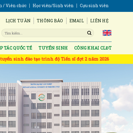
n / Viên chức
Học viên/Sinh viên
Cựu sinh viên
LỊCH TUẦN
THÔNG BÁO
EMAIL
LIÊN HỆ
P TÁC QUỐC TẾ
TUYỂN SINH
CÔNG KHAI CLĐT
ộ Tiến sĩ đợt 2 năm 2026