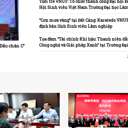
Tuổi trẻ VNUF: Tổ chức thành công Đại hội Đ
Hội Sinh viên Việt Nam Trường Đại học Lâ
lần thứ XV, nhiệm kỳ 2025-2028
“Cơn mưa vàng” tại Đất Cảng: Karatedo VNU
định bản lĩnh Sinh viên Lâm nghiệp
Tọa đàm “Tài chính Khí hậu: Thanh niên dẫ
Công nghệ và Giải pháp Xanh” tại Trường Đạ
“Dấu chân C”
nghiệp