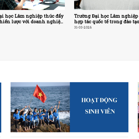
ại học Lâm nghiệp thúc đẩy
Trường Đại học Lâm nghiệp
chiến lược với doanh nghiệp,
hợp tác quốc tế trong đào tạ
đào tạo theo hướng ứng dụng
triển nguồn nhân lực chất 
31-03-2026
ao cơ hội việc làm cho sinh