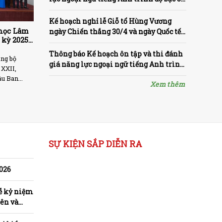
theo Khung năng lực ngoại ngữ 6 bậc
dùng cho Việt Nam năm 2026 đợt 1
Kế hoạch nghỉ lễ Giỗ tổ Hùng Vương
 học Lâm
ngày Chiến thắng 30/4 và ngày Quốc tế
 kỳ 2025-
Lao động 1/5 năm 2026
ấp hành
Thông báo Kế hoạch ôn tập và thi đánh
ảng bộ
giá năng lực ngoại ngữ tiếng Anh trình
 XXII,
độ bậc 3 theo Khung năng lực ngoại ngữ
u Ban...
Xem thêm
6 bậc dùng cho Việt Nam tại Trường Đại
học Lâm nghiệp năm 2026 đợt 1
SỰ KIỆN SẮP DIỄN RA
026
Lễ kỷ niệm
ên và
êng”