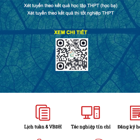
Lịch tuần & VBĐH
Tác nghiệp tín chỉ
Đăng ký họ