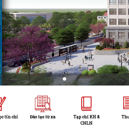
c tín chỉ
Đào tạo từ xa
Tạp chí KH &
Thư
CNLN