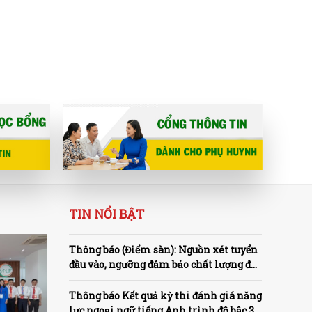
TIN NỔI BẬT
Thông báo (Điểm sàn): Nguồn xét tuyển
đầu vào, ngưỡng đảm bảo chất lượng đầu
vào và quy tắc quy đổi tương đương các
phương thức tuyển sinh đại học năm
Thông báo Kết quả kỳ thi đánh giá năng
2026
lực ngoại ngữ tiếng Anh trình độ bậc 3