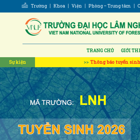
Skip
Trường
Khoa
Viện
Phòng – Trung tâm
C
to
content
TRANG CHỦ
GIỚI TH
Sự kiện
Thông báo tuyển sinh đào tạo trình độ Thạc sĩ 