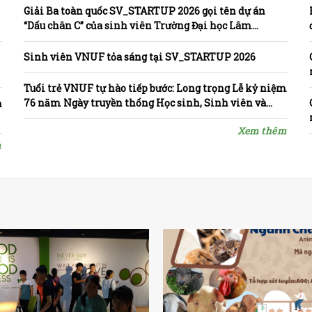
Giải Ba toàn quốc SV_STARTUP 2026 gọi tên dự án
“Dấu chân C” của sinh viên Trường Đại học Lâm
nghiệp
Sinh viên VNUF tỏa sáng tại SV_STARTUP 2026
i
Tuổi trẻ VNUF tự hào tiếp bước: Long trọng Lễ kỷ niệm
76 năm Ngày truyền thống Học sinh, Sinh viên và
n
Tuyên dương “Sinh viên 5 tốt”, “Sao tháng Giêng”
Xem thêm
m