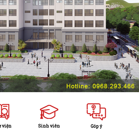
 viện
Sinh viên
Góp ý