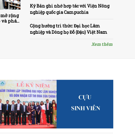
Ký Bản ghi nhớ hơp tác với Viện Nông
nghiệp quốc gia Campuchia
 mở rộng
o và phát
Cộng hưởng tri thức: Đại học Lâm
lượng cao
nghiệp và Dòng họ Đỗ (Đậu) Việt Nam
Xem thêm