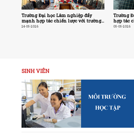
Trường Đại học Lâm nghiệp đẩy
Trường Đ
mạnh hợp tác chiến lược với trường
hợp tác 
Cao đẳng Nông Lâm Đông Bắc
đổi mới 
24-05-2026
05-05-2026
và nâng c
viên
SINH VIÊN