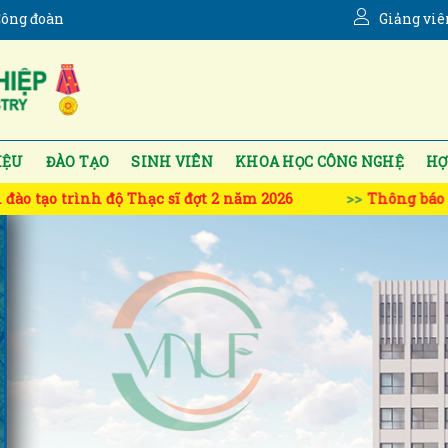
ông đoàn
Giảng viê
IỆU
ĐÀO TẠO
SINH VIÊN
KHOA HỌC CÔNG NGHỆ
HỢ
đợt 2 năm 2026
Thông báo tuyển sinh đào tạo trình đ