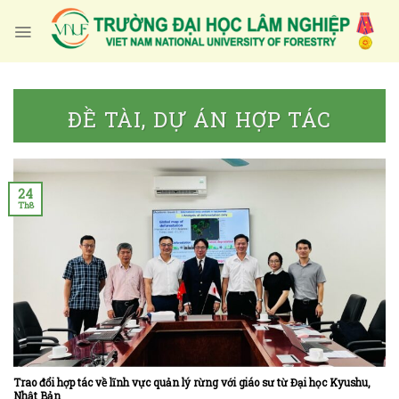
Skip
to
content
ĐỀ TÀI, DỰ ÁN HỢP TÁC
24
Th8
Trao đổi hợp tác về lĩnh vực quản lý rừng với giáo sư từ Đại học Kyushu,
Nhật Bản