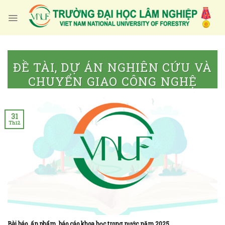
Skip
to
content
ĐỀ TÀI, DỰ ÁN NGHIÊN CỨU VÀ
CHUYỂN GIAO CÔNG NGHỆ
31
Th12
Bài báo, ấn phẩm, báo cáo khoa học trong nước năm 2025