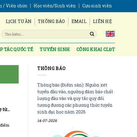
n / Viên chức
Học viên/Sinh viên
Cựu sinh viên
LỊCH TUẦN
THÔNG BÁO
EMAIL
LIÊN HỆ
P TÁC QUỐC TẾ
TUYỂN SINH
CÔNG KHAI CLĐT
THÔNG BÁO
Thông báo (Điểm sàn): Nguồn xét
tuyển đầu vào, ngưỡng đảm bảo chất
lượng đầu vào và quy tắc quy đổi
tương đương các phương thức tuyển
ợ từ
sinh đại học năm 2026
14-07-2026
 điểm