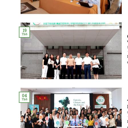
19
Th6
04
Th6