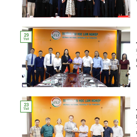
29
Th5
23
Th5