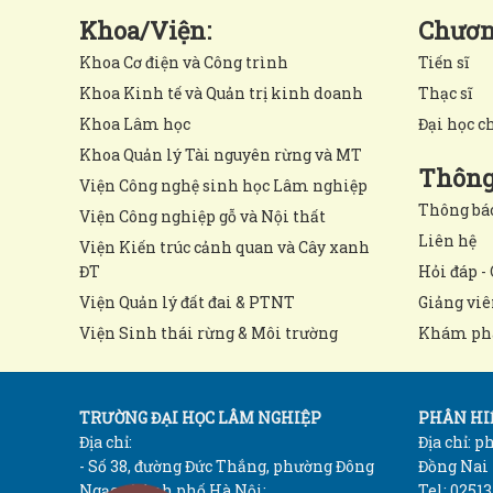
Khoa/Viện:
Chương
Khoa Cơ điện và Công trình
Tiến sĩ
Khoa Kinh tế và Quản trị kinh doanh
Thạc sĩ
Khoa Lâm học
Đại học c
Khoa Quản lý Tài nguyên rừng và MT
Thông 
Viện Công nghệ sinh học Lâm nghiệp
Thông bá
Viện Công nghiệp gỗ và Nội thất
Liên hệ
Viện Kiến trúc cảnh quan và Cây xanh
ĐT
Hỏi đáp - 
Viện Quản lý đất đai & PTNT
Giảng viê
Viện Sinh thái rừng & Môi trường
Khám ph
TRƯỜNG ĐẠI HỌC LÂM NGHIỆP
PHÂN HIỆ
Địa chỉ:
Địa chỉ: 
- Số 38, đường Đức Thắng, phường Đông
Đồng Nai
Ngạc, thành phố Hà Nội;
Tel: 02513