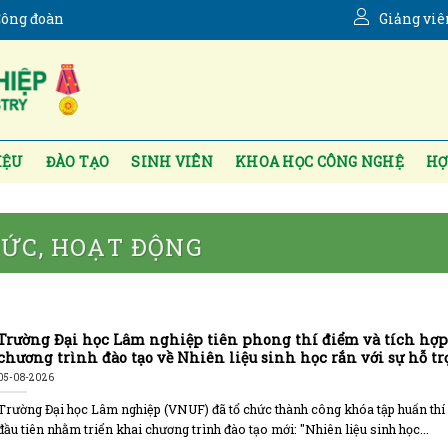
ông đoàn
Giảng viê
IỆU
ĐÀO TẠO
SINH VIÊN
KHOA HỌC CÔNG NGHỆ
HỢ
TỨC, HOẠT ĐỘNG
Trường Đại học Lâm nghiệp tiên phong thí điểm và tích hợp
chương trình đào tạo về Nhiên liệu sinh học rắn với sự hỗ tr
Liên minh Châu Âu (EU)
05-08-2026
Trường Đại học Lâm nghiệp (VNUF) đã tổ chức thành công khóa tập huấn thí
đầu tiên nhằm triển khai chương trình đào tạo mới: "Nhiên liệu sinh học...