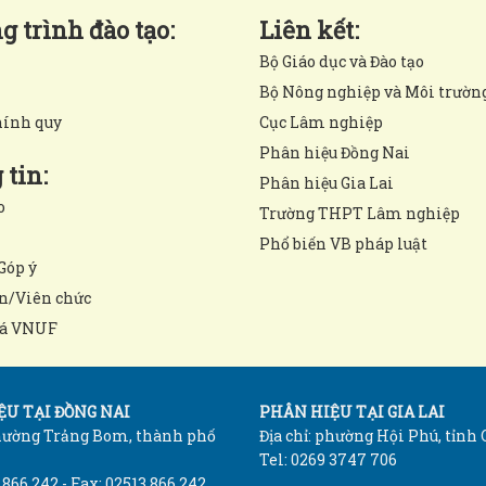
 trình đào tạo:
Liên kết:
Bộ Giáo dục và Đào tạo
Bộ Nông nghiệp và Môi trườn
hính quy
Cục Lâm nghiệp
Phân hiệu Đồng Nai
tin:
Phân hiệu Gia Lai
o
Trường THPT Lâm nghiệp
Phổ biến VB pháp luật
Góp ý
n/Viên chức
á VNUF
U TẠI ĐỒNG NAI
PHÂN HIỆU TẠI GIA LAI
phường Trảng Bom, thành phố
Địa chỉ: phường Hội Phú, tỉnh 
Tel: 0269 3747 706
 866 242 - Fax: 02513 866 242