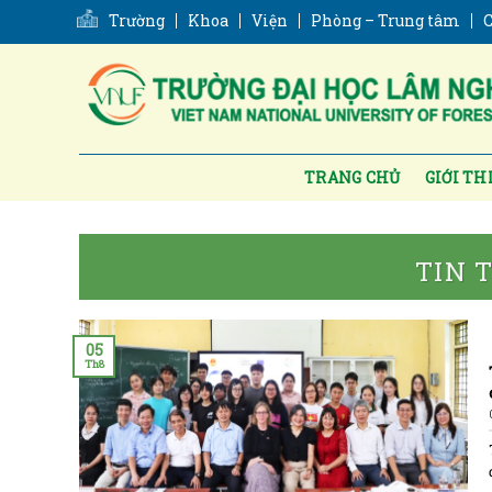
Skip
Trường
Khoa
Viện
Phòng – Trung tâm
C
to
content
TRANG CHỦ
GIỚI TH
TIN 
05
Th8