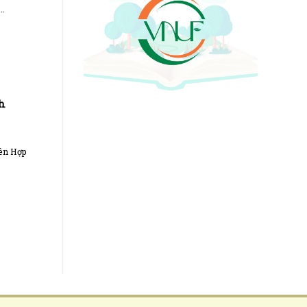
..
nh
iên Hợp