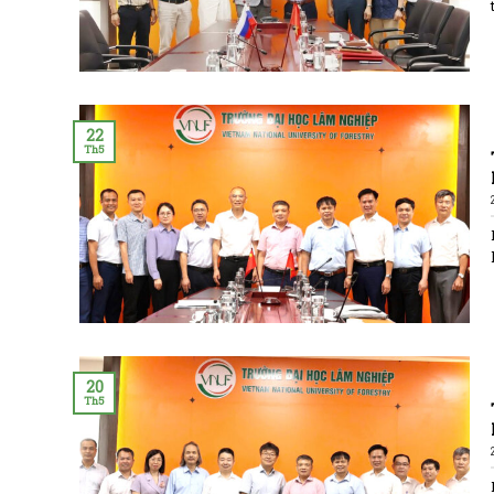
22
Th5
20
Th5