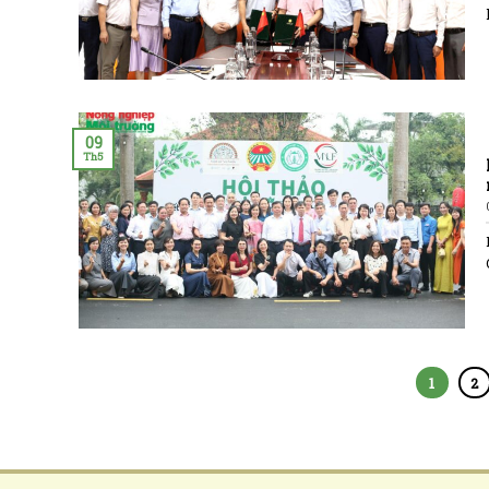
09
Th5
1
2