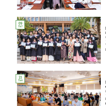
09
Th7
21
Th6