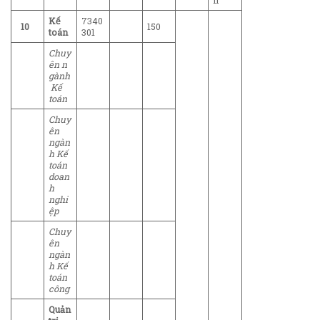
lí
Kế
7340
10
150
toán
301
Chuy
ên
n
gành
Kế
toán
Chuy
ên
ngàn
h
Kế
toán
doan
h
nghi
ệp
Chuy
ên
ngàn
h
Kế
toán
công
Quản