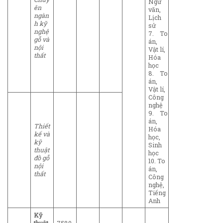
Ngữ
ên
văn,
ngàn
Lịch
h kỹ
sử
nghệ
7. To
gỗ và
án,
nội
Vật lí,
thất
Hóa
học
8. To
án,
Vật lí,
Công
nghệ
9. To
án,
Thiết
Hóa
kế và
học,
kỹ
Sinh
thuật
học
đồ gỗ
10. To
nội
án,
thất
Công
nghệ,
Tiếng
Anh
Kỹ