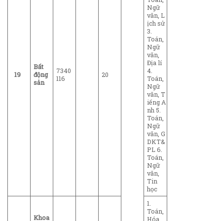
Ngữ
văn, L
ịch sử
3.
Toán,
Ngữ
văn,
Địa lí
Bất
7340
4.
19
động
20
116
Toán,
sản
Ngữ
văn, T
iếng A
nh 5.
Toán,
Ngữ
văn, G
DKT&
PL 6.
Toán,
Ngữ
văn,
Tin
học
1.
Toán,
Khoa
Hóa