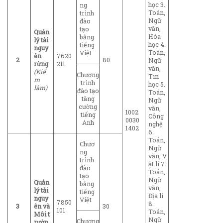
học 3.
ng
Toán,
trình
Ngữ
đào
văn,
tạo
Quản
Hóa
bằng
lý tài
học 4.
tiếng
nguy
Toán,
Việt
ên
7620
2
80
Ngữ
rừng
211
văn,
(
Kiể
Chương
Tin
m
trình
học 5.
lâm)
đào tạo
Toán,
tăng
Ngữ
cường
văn,
1002
tiếng
Công
0030
Anh
nghệ
1402
6.
Toán,
Chươ
Ngữ
ng
văn, V
trình
ật lí 7.
đào
Toán,
tạo
Ngữ
Quản
bằng
văn,
lý tài
tiếng
Địa lí
nguy
Việt
7850
8.
3
ên và
30
101
Toán,
Môi
t
Ngữ
Chương
rườn