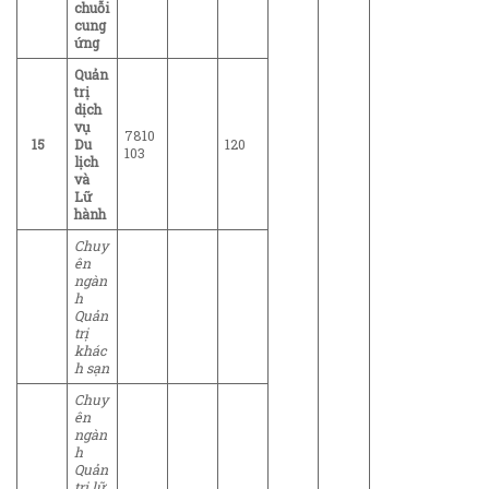
chuỗi
cung
ứng
Quản
trị
dịch
vụ
7810
15
Du
120
103
lịch
và
Lữ
hành
Chuy
ên
ngàn
h
Quản
trị
khác
h sạn
Chuy
ên
ngàn
h
Quản
trị lữ