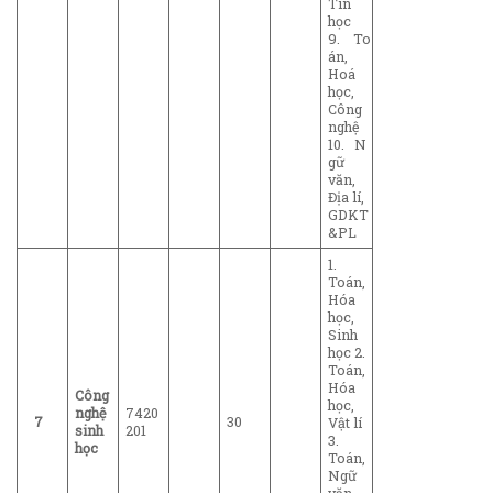
Tin
học
9. To
án,
Hoá
học,
Công
nghệ
10. N
gữ
văn,
Địa lí,
GDKT
&PL
1.
Toán,
Hóa
học,
Sinh
học 2.
Toán,
Hóa
Công
học,
nghệ
7420
7
30
Vật lí
sinh
201
3.
học
Toán,
Ngữ