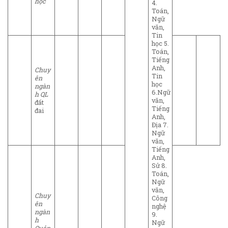
học
4.
Toán,
Ngữ
văn,
Tin
học 5.
Toán,
Tiếng
Anh,
Chuy
Tin
ên
học
ngàn
6.Ngữ
h QL
văn,
đất
Tiếng
đai
Anh,
Địa 7.
Ngữ
văn,
Tiếng
Anh,
Sử 8.
Toán,
Ngữ
văn,
Chuy
Công
ên
nghệ
ngàn
9.
h
Ngữ