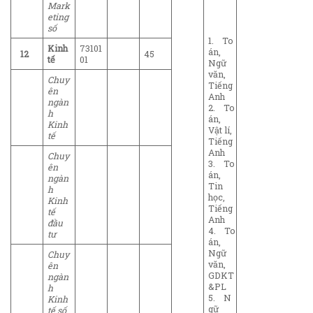
Mark
eting
số
1. To
Kinh
73101
án,
12
45
tế
01
Ngữ
văn,
Chuy
Tiếng
ên
Anh
ngàn
2. To
h
án,
Kinh
Vật lí,
tế
Tiếng
Anh
Chuy
3. To
ên
án,
ngàn
Tin
h
học,
Kinh
Tiếng
tế
Anh
đầu
4. To
tư
án,
Ngữ
Chuy
văn,
ên
GDKT
ngàn
&PL
h
5. N
Kinh
gữ
tế số