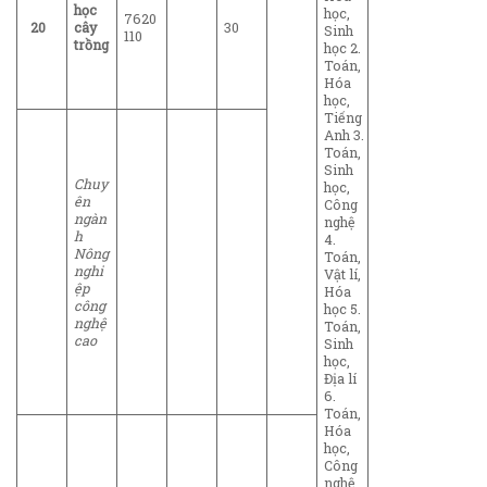
học
học,
7620
20
cây
30
Sinh
110
trồng
học 2.
Toán,
Hóa
học,
Tiếng
Anh 3.
Toán,
Sinh
Chuy
học,
ên
Công
ngàn
nghệ
h
4.
Nông
Toán,
nghi
Vật lí,
ệp
Hóa
công
học 5.
nghệ
Toán,
cao
Sinh
học,
Địa lí
6.
Toán,
Hóa
học,
Công
nghệ