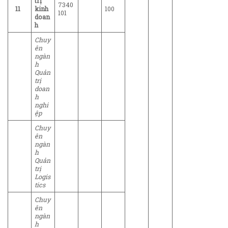
trị
7340
11
kinh
100
101
doan
h
Chuy
ên
ngàn
h
Quản
trị
doan
h
nghi
ệp
Chuy
ên
ngàn
h
Quản
trị
Logis
tics
Chuy
ên
ngàn
h