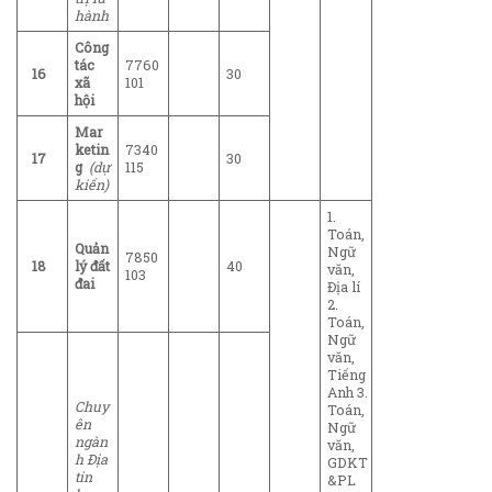
hành
Công
tác
7760
16
30
xã
101
hội
Mar
ketin
7340
17
30
g
(dự
115
kiến)
1.
Toán,
Quản
Ngữ
7850
18
lý đất
40
văn,
103
đai
Địa lí
2.
Toán,
Ngữ
văn,
Tiếng
Anh 3.
Chuy
Toán,
ên
Ngữ
ngàn
văn,
h Địa
GDKT
tin
&PL