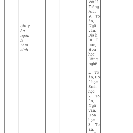
Vật lí,
Tiếng
Anh
9. To
án,
Ngữ
Chuy
văn,
ên
Địa lí
ngàn
10. T
h
oán,
Lâm
Hoá
sinh
học,
Công
nghệ
1. To
án, Ho
á học,
Sinh
học
2. To
án,
Ngữ
văn,
Hoá
học
3. To
án,