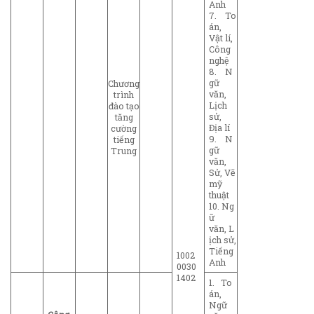
Anh
7. To
án,
Vật lí,
Công
nghệ
8. N
gữ
Chương
văn,
trình
Lịch
đào tạo
sử,
tăng
Địa lí
cường
9. N
tiếng
gữ
Trung
văn,
Sử, Vẽ
mỹ
thuật
10. Ng
ữ
văn, L
ịch sử,
Tiếng
1002
Anh
0030
1402
1. To
án,
Ngữ