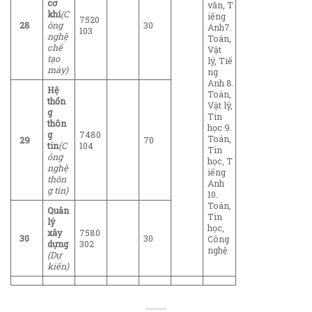
cơ
văn, T
khí
(C
iếng
7520
28
ông
30
Anh7.
103
nghệ
Toán,
chế
Vật
tạo
lý, Tiế
máy)
ng
Anh 8.
Hệ
Toán,
thốn
Vật lý,
g
Tin
thôn
học 9.
g
7480
Toán,
29
70
tin
(C
104
Tin
ông
học, T
nghệ
iếng
thôn
Anh
g tin)
10.
Toán,
Quản
Tin
lý
học,
xây
7580
30
30
Công
dựng
302
nghệ
(Dự
kiến)