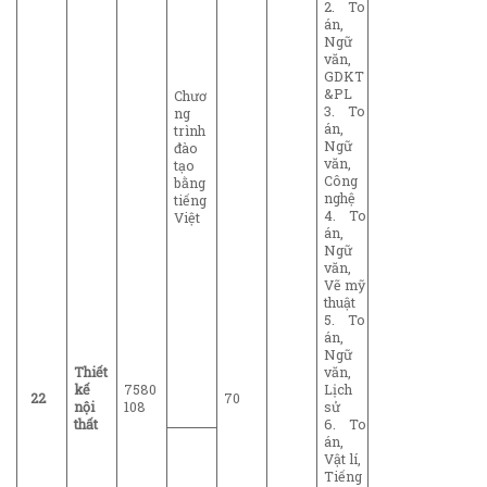
2. To
án,
Ngữ
văn,
GDKT
&PL
Chươ
3. To
ng
án,
trình
Ngữ
đào
văn,
tạo
Công
bằng
nghệ
tiếng
4. To
Việt
án,
Ngữ
văn,
Vẽ mỹ
thuật
5. To
án,
Ngữ
Thiết
văn,
kế
7580
Lịch
22
70
nội
108
sử
thất
6. To
án,
Vật lí,
Tiếng