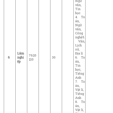
Ngữ
văn,
Tin
học
4. To
án,
Ngữ
văn,
Công
nghệ5.
Văn,
Lịch
sử,
Lâm
Địa lí
7620
6
nghi
30
6. To
210
ệp
án,
Tin
học,
Tiếng
Anh
7. To
án,
Vật lí,
Tiếng
Anh
8. To
án,
Vật lí,