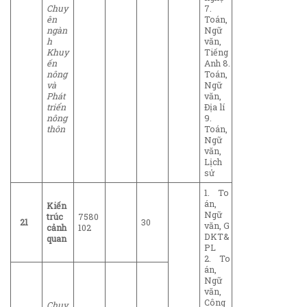
Chuy
7.
ên
Toán,
ngàn
Ngữ
h
văn,
Khuy
Tiếng
ến
Anh 8.
nông
Toán,
và
Ngữ
Phát
văn,
triển
Địa lí
nông
9.
thôn
Toán,
Ngữ
văn,
Lịch
sử
1. To
án,
Kiến
Ngữ
trúc
7580
21
30
văn, G
cảnh
102
DKT&
quan
PL
2. To
án,
Ngữ
văn,
Công
Chuy