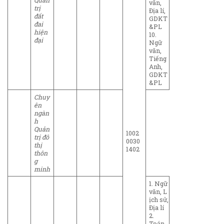
Quản
văn,
trị
Địa lí,
đất
GDKT
đai
&PL
hiện
10.
đại
Ngữ
văn,
Tiếng
Anh,
GDKT
&PL
Chuy
ên
ngàn
h
Quản
1002
trị đô
0030
thị
1402
thôn
g
minh
1. Ngữ
văn, L
ịch sử,
Địa lí
2.
Toán,