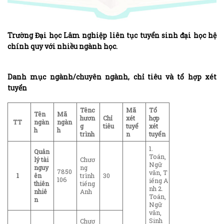
Trường Đại học Lâm nghiệp liên tục tuyển sinh đại học hệ
chính quy với nhiều ngành học.
Danh mục ngành/chuyên ngành, chỉ tiêu và tổ hợp xét
tuyển
Tên
c
Mã
Tổ
Tên
Mã
hươn
Chỉ
xét
hợp
TT
ngàn
ngàn
g
tiêu
tuyể
xét
h
h
trình
n
tuyển
1.
Quản
Toán,
lý tài
Chươ
Ngữ
nguy
ng
7850
văn, T
1
ên
trình
30
106
iếng A
thiên
tiếng
nh 2.
nhiê
Anh
Toán,
n
Ngữ
văn,
Sinh
Chươ