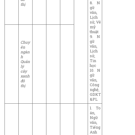
8. N
thị
gữ
văn,
Lịch
sử, Vẽ
mỹ
thuật
9. N
gữ
Chuy
văn,
ên
Lịch
ngàn
sử,
h
Tin
Quản
học
lý
10. N
cây
gữ
xanh
văn,
đô
Công
thị
nghệ,
GDKT
&PL
1. To
án,
Ngữ
văn,
Tiếng
Anh