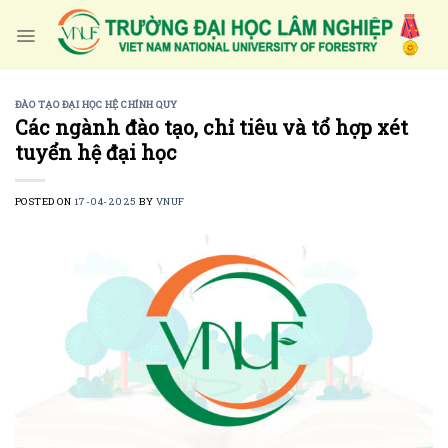
Skip
to
content
ĐÀO TẠO ĐẠI HỌC HỆ CHÍNH QUY
Các ngành đào tạo, chỉ tiêu và tổ hợp xét
tuyển hệ đại học
POSTED ON
17-04-2025
BY
VNUF