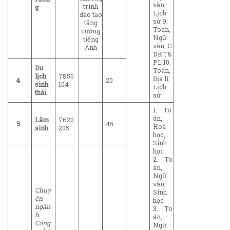
văn,
trình
g
Lịch
đào tạo
sử 9.
tăng
Toán,
cường
Ngữ
tiếng
văn, G
Anh
DKT&
PL 10.
Du
Toán,
lịch
7850
Địa lí,
4
20
sinh
104
Lịch
thái
sử
1. To
án,
Lâm
7620
5
45
Hoá
sinh
205
học,
Sinh
học
2. To
án,
Ngữ
văn,
Chuy
Sinh
ên
học
ngàn
3. To
h
án,
Công
Ngữ