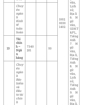
văn,
Chuy
Lịch
ên
sử,
ngàn
Địa lí
h
6. N
1002
Kinh
gữ
0030
tế
văn,
1402
tuần
GDKT
hoàn
&PL,
Tiếng
Tài
Anh
chín
7. N
h –
7340
gữ
13
50
Ngâ
201
văn,
n
Địa lí,
hàng
Tiếng
Anh
Chuy
8. N
ên
gữ
ngàn
văn,
h
Lịch
Bảo
sử,
hiểm
Tiếng
và
Anh
Đầu
9. N
tư tài
gữ
chín
văn,
h
Địa lí,