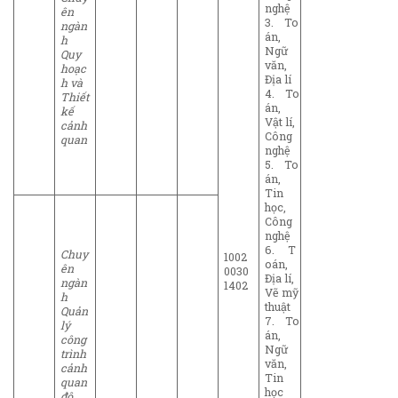
nghệ
ên
3. To
ngàn
án,
h
Ngữ
Quy
văn,
hoạc
Địa lí
h và
4. To
Thiết
án,
kế
Vật lí,
cảnh
Công
quan
nghệ
5. To
án,
Tin
học,
Công
nghệ
6. T
Chuy
1002
oán,
ên
0030
Địa lí,
ngàn
1402
Vẽ mỹ
h
thuật
Quản
7. To
lý
án,
công
Ngữ
trình
văn,
cảnh
Tin
quan
học
đô