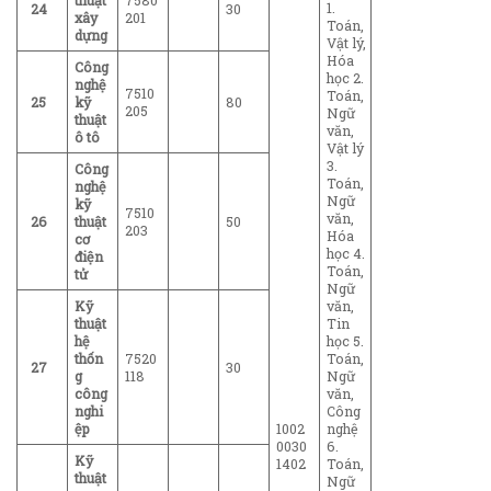
thuật
7580
1.
24
30
xây
201
Toán,
dựng
Vật lý,
Hóa
Công
học 2.
nghệ
7510
Toán,
25
kỹ
80
205
Ngữ
thuật
văn,
ô tô
Vật lý
3.
Công
Toán,
nghệ
Ngữ
kỹ
7510
văn,
26
thuật
50
203
Hóa
cơ
học 4.
điện
Toán,
tử
Ngữ
Kỹ
văn,
thuật
Tin
hệ
học 5.
thốn
7520
Toán,
27
30
g
118
Ngữ
công
văn,
nghi
Công
ệp
1002
nghệ
0030
6.
Kỹ
1402
Toán,
thuật
Ngữ