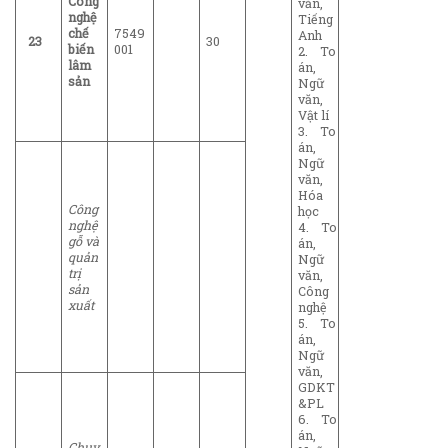
Công
văn,
nghệ
Tiếng
chế
7549
Anh
23
30
biến
001
2. To
lâm
án,
sản
Ngữ
văn,
Vật lí
3. To
án,
Ngữ
văn,
Hóa
Công
học
nghệ
4. To
gỗ và
án,
quản
Ngữ
trị
văn,
sản
Công
xuất
nghệ
5. To
án,
Ngữ
văn,
GDKT
&PL
6. To
án,
Chuy