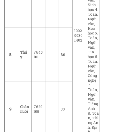
văn,
Sinh
học 4.
Toán,
Ngữ
văn,
Hóa
1002
học 5.
0030
Toán,
1402
Ngữ
văn,
Tin
Thú
7640
8
80
học 6.
y
101
Toán,
Ngữ
văn,
Công
nghệ
7.
Toán,
Ngữ
văn,
Tiếng
Chăn
7620
Anh
9
30
nuôi
105
8. Toá
n, Tiế
ng An
h, Địa