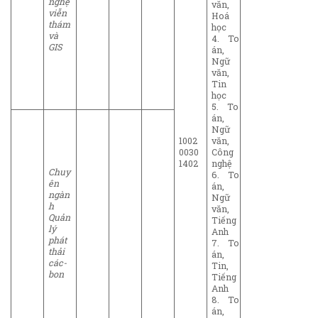
nghệ
văn,
viễn
Hoá
thám
học
và
4. To
GIS
án,
Ngữ
văn,
Tin
học
5. To
án,
Ngữ
1002
văn,
0030
Công
1402
nghệ
Chuy
6. To
ên
án,
ngàn
Ngữ
h
văn,
Quản
Tiếng
lý
Anh
phát
7. To
thải
án,
các-
Tin,
bon
Tiếng
Anh
8. To
án,