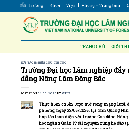
Skip
Trường
Khoa
Viện
Phòng – Trung tâm
C
to
content
TRANG CHỦ
GIỚI TH
HỢP TÁC NGHIÊN CỨU
,
TIN TỨC
Trường Đại học Lâm nghiệp đẩy 
đẳng Nông Lâm Đông Bắc
POSTED ON
24-05-2026
BY
VNUF
Thực hiện chiến lược mở rộng mạng lưới đà
phương, ngày 23/05/2026, tại tỉnh Quảng Nin
hợp tác toàn diện với trường Cao đẳng Nông 
học ngành Quản lý tài nguyên rừng hệ đào t