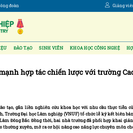
ông đoàn
Giảng viê
IỆU
ĐÀO TẠO
SINH VIÊN
KHOA HỌC CÔNG NGHỆ
HỢ
mạnh hợp tác chiến lược với trường Ca
o tạo, gắn liền nghiên cứu khoa học với nhu cầu thực tiễn củ
h, Trường Đại học Lâm nghiệp (VNUF) tổ chức lễ ký kết biên bả
Lâm Đông Bắc. Đồng thời, hai nhà trường đã phối hợp khai giản
ạo thường xuyên, mở ra cơ hội nâng cao năng lực chuyên môn ch