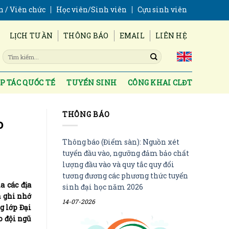
n / Viên chức
Học viên/Sinh viên
Cựu sinh viên
LỊCH TUẦN
THÔNG BÁO
EMAIL
LIÊN HỆ
P TÁC QUỐC TẾ
TUYỂN SINH
CÔNG KHAI CLĐT
THÔNG BÁO
o
Thông báo (Điểm sàn): Nguồn xét
tuyển đầu vào, ngưỡng đảm bảo chất
lượng đầu vào và quy tắc quy đổi
tương đương các phương thức tuyển
a các địa
sinh đại học năm 2026
n ghi nhớ
14-07-2026
g lớp Đại
o đội ngũ