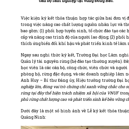
cán bộ lâm nghiệp tại vùng Đông Bắc.
Việc kiện ký kết thỏa thuận hợp tác giữa hai đơn v
trong việc nâng cao chất lượng nguồn nhân lực và thú
bao gồm: (1) phối hợp tuyển sinh, tổ chức đào tạo các
cấp và nâng cao trình độ của người lao động; (2) phối 
thích ứng biến đổi khí hậu và phát triển kinh tế lâm 
Ngay sau nghi thức ký kết, Trường Đại học Lâm ngh
Quản lý tài nguyên rừng (hệ đào tạo thường xuyên). Đâ
học viên là các cán bộ, công chức, viên chức và người
phòng hộ, rừng đặc dụng, và các doanh nghiệp lâm ng
Anh Huy – Bí thư Đảng ủy, Hiệu trưởng trường Đại
nghiệp lớn, đóng vai trò chứng chỉ xanh vững chắc cho sự
rừng tại đây thể hiện trách nhiệm xã hội của VNUF tron
phủ rừng chất lượng cao và phát triển sinh kế bền vững c
Dưới đây là một số hình ảnh về Lễ ký kết thỏa thuận
Quảng Ninh: