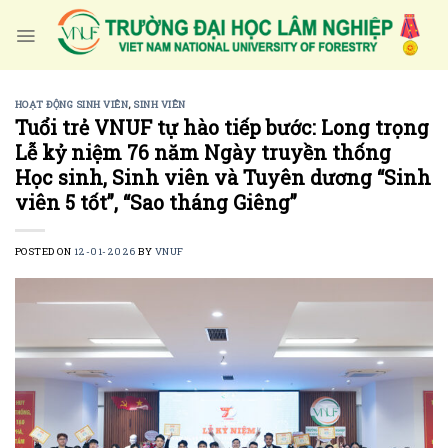
Skip
to
content
HOẠT ĐỘNG SINH VIÊN
,
SINH VIÊN
Tuổi trẻ VNUF tự hào tiếp bước: Long trọng
Lễ kỷ niệm 76 năm Ngày truyền thống
Học sinh, Sinh viên và Tuyên dương “Sinh
viên 5 tốt”, “Sao tháng Giêng”
POSTED ON
12-01-2026
BY
VNUF