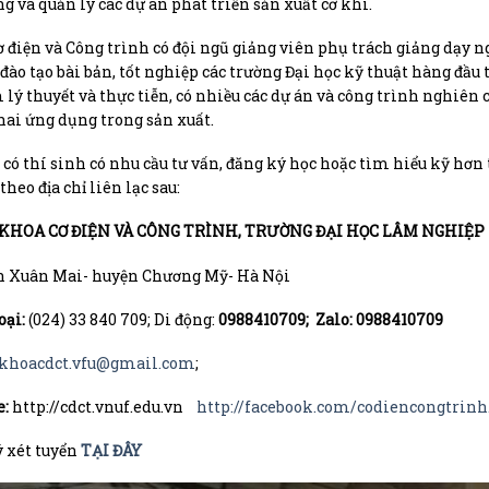
g và quản lý các dự án phát triển sản xuất cơ khí.
 điện và Công trình có đội ngũ giảng viên phụ trách giảng dạy ngà
 đào tạo bài bản, tốt nghiệp các trường Đại học kỹ thuật hàng đầu 
lý thuyết và thực tiễn, có nhiều các dự án và công trình nghiên
hai ứng dụng trong sản xuất.
 có thí sinh có nhu cầu tư vấn, đăng ký học hoặc tìm hiểu kỹ hơ
theo địa chỉ liên lạc sau:
ỉ: KHOA CƠ ĐIỆN VÀ CÔNG TRÌNH, TRƯỜNG ĐẠI HỌC LÂM NGHIỆP
n Xuân Mai- huyện Chương Mỹ- Hà Nội
oại:
(024) 33 840 709; Di động:
0988410709; Zalo: 0988410709
khoacdct.vfu@gmail.com
;
:
http://cdct.vnuf.edu.vn
http://facebook.com/codiencongtrinh
 xét tuyển
TẠI ĐÂY