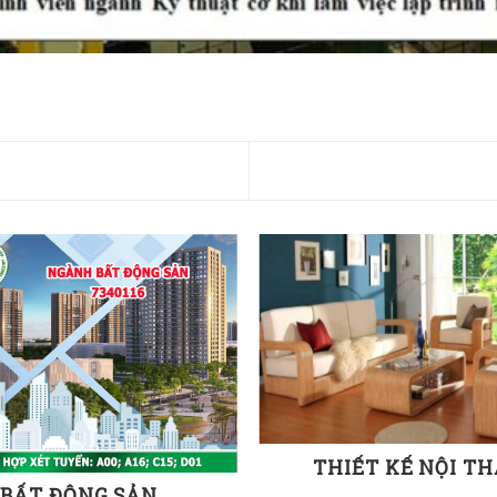
THIẾT KẾ NỘI T
BẤT ĐỘNG SẢN