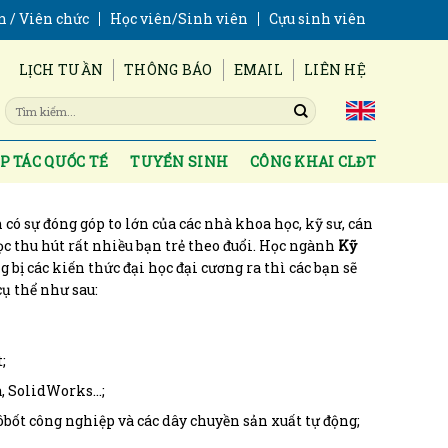
n / Viên chức
Học viên/Sinh viên
Cựu sinh viên
LỊCH TUẦN
THÔNG BÁO
EMAIL
LIÊN HỆ
P TÁC QUỐC TẾ
TUYỂN SINH
CÔNG KHAI CLĐT
 có sự đóng góp to lớn của các nhà khoa học, kỹ sư, cán
ọc thu hút rất nhiều bạn trẻ theo đuổi. Học ngành
Kỹ
 bị các kiến thức đại học đại cương ra thì các bạn sẽ
cụ thể như sau:
;
a, SolidWorks…;
ôbốt công nghiệp và các dây chuyền sản xuất tự động;