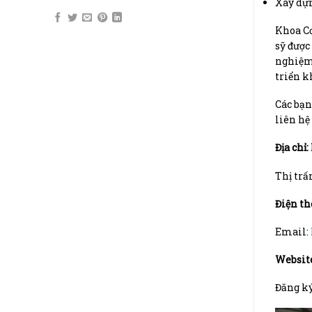
Xây dựn
Khoa Cơ
sỹ được
nghiệm 
triển k
Các bạn
liên hệ 
Địa ch
Thị trấ
Điện th
Email:
Website
Đăng ký