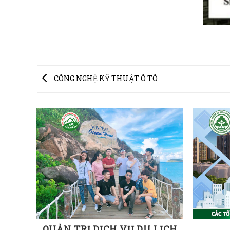
CÔNG NGHỆ KỸ THUẬT Ô TÔ
T Ô
QUẢN TRỊ DỊCH VỤ DU LỊCH