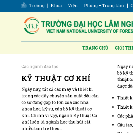
Skip
Trường
Khoa
Viện
Phòng – Trung tâm
C
to
content
TRANG CHỦ
GIỚI TH
Các ngành đào tạo
Ngày na
bộ kỹ t
KỸ THUẬT CƠ KHÍ
thuật c
được đà
Ngày nay, tất cả các máy và thiết bị
trong các dây chuyền sản xuất đều cần
Thiết k
có sự đóng góp to lớn của các nhà
Thiết kế
khoa học, kỹ sư, cán bộ kỹ thuật cơ
khí. Chính vì vậy, ngành Kỹ thuật Cơ
Các phầ
khí luôn là ngành học thu hút rất
Cấu tạo
nhiều bạn trẻ theo…