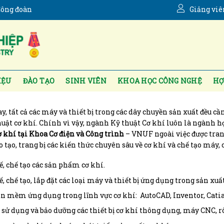
ông đoàn
Giảng viê
IỆU
ĐÀO TẠO
SINH VIÊN
KHOA HỌC CÔNG NGHỆ
HỢ
y, tất cả các máy và thiết bị trong các dây chuyền sản xuất đều cần
huật cơ khí. Chính vì vậy, ngành Kỹ thuật Cơ khí luôn là ngành h
ơ khí tại Khoa Cơ điện và Công trình
– VNUF ngoài việc được trang
o tạo, trang bị các kiến thức chuyên sâu về cơ khí và chế tạo máy, 
ế, chế tạo các sản phẩm cơ khí.
, chế tạo, lắp đặt các loại máy và thiết bị ứng dụng trong sản xuất
n mềm ứng dụng trong lĩnh vực cơ khí: AutoCAD, Inventor, Cati
, sử dụng và bảo dưỡng các thiết bị cơ khí thông dụng, máy CNC, r