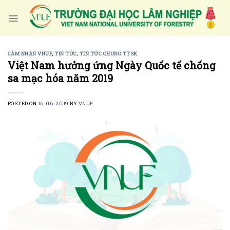
Skip
to
content
CẢM NHẬN VNUF
,
TIN TỨC
,
TIN TỨC CHUNG TTSK
Việt Nam hưởng ứng Ngày Quốc tế chống
sa mạc hóa năm 2019
POSTED ON
16-06-2019
BY
VNUF