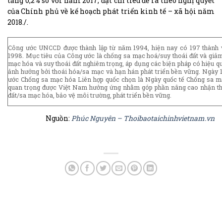
tăng 0,2% so với năm 2017, đạt chỉ tiêu đề ra theo nghị quyết
của Chính phủ về kế hoạch phát triển kinh tế – xã hội năm
2018./.
Công ước UNCCD được thành lập từ năm 1994, hiện nay có 197 thành 
1998. Mục tiêu của Công ước là chống sa mạc hoá/suy thoái đất và giảm 
mạc hóa và suy thoái đất nghiêm trọng, áp dụng các biện pháp có hiệu quả
ảnh hưởng bởi thoái hóa/sa mạc và hạn hán phát triển bền vững. Ngày
ước Chống sa mạc hóa Liên hợp quốc chọn là Ngày quốc tế Chống sa mạ
quan trọng được Việt Nam hưởng ứng nhằm góp phần nâng cao nhận thứ
đất/sa mạc hóa, bảo vệ môi trường, phát triển bền vững.
Nguồn:
Phúc Nguyên – Thoibaotaichinhvietnam.vn