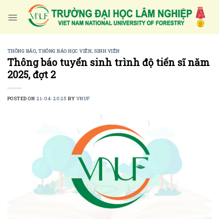
Skip
to
content
THÔNG BÁO
,
THÔNG BÁO HỌC VIÊN, SINH VIÊN
Thông báo tuyển sinh trình độ tiến sĩ năm
2025, đợt 2
POSTED ON
21-04-2025
BY
VNUF