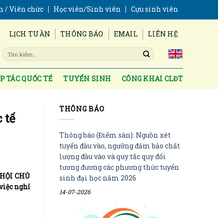
n / Viên chức
Học viên/Sinh viên
Cựu sinh viên
LỊCH TUẦN
THÔNG BÁO
EMAIL
LIÊN HỆ
P TÁC QUỐC TẾ
TUYỂN SINH
CÔNG KHAI CLĐT
THÔNG BÁO
 tế
Thông báo (Điểm sàn): Nguồn xét
tuyển đầu vào, ngưỡng đảm bảo chất
lượng đầu vào và quy tắc quy đổi
tương đương các phương thức tuyển
HỘI CHỦ
sinh đại học năm 2026
iệc nghỉ
14-07-2026