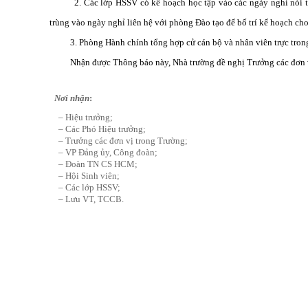
2. Các lớp HSSV có kế hoạch học tập vào các ngày nghỉ nói trê
trùng vào ngày nghỉ liên hệ với phòng Đào tạo để bố trí kế hoạch ch
3. Phòng Hành chính tổng hợp cử cán bộ và nhân viên trực tron
Nhận được Thông báo này, Nhà trường đề nghị Trưởng các đơn v
Nơi nhận
:
– Hiệu trưởng;
– Các Phó Hiệu trưởng;
– Trưởng các đơn vị trong Trường;
– VP Đảng ủy, Công đoàn;
– Đoàn TN CS HCM;
– Hội Sinh viên;
– Các lớp HSSV;
– Lưu VT, TCCB.