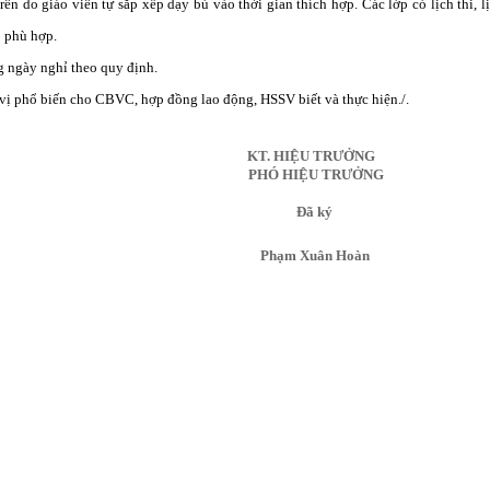
n do giáo viên tự sắp xếp dạy bù vào thời gian thích hợp. Các lớp có lịch thi, lị
o phù hợp.
g ngày nghỉ theo quy định.
ị phổ biến cho CBVC, hợp đồng lao động, HSSV biết và thực hiện./.
KT. HIỆU TRƯỞNG
PHÓ HIỆU TRƯỞNG
Đã ký
Phạm Xuân Hoàn