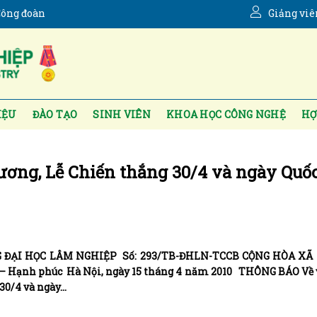
ông đoàn
Giảng viê
IỆU
ĐÀO TẠO
SINH VIÊN
KHOA HỌC CÔNG NGHỆ
HỢ
ương, Lễ Chiến thắng 30/4 và ngày Quốc
I HỌC LÂM NGHIỆP Số: 293/TB-ĐHLN-TCCB CỘNG HÒA XÃ 
ạnh phúc Hà Nội, ngày 15 tháng 4 năm 2010 THÔNG BÁO Về v
30/4 và ngày…