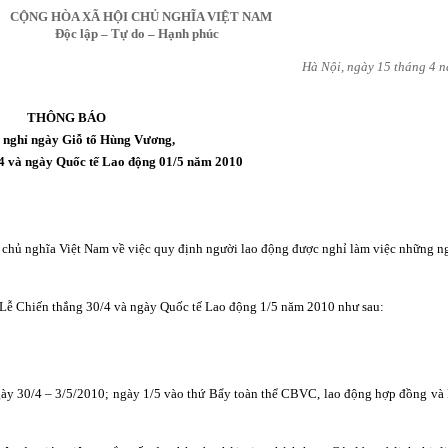
CỘNG HÒA XÃ HỘI CHỦ NGHĨA VIỆT NAM
Độc lập – Tự do – Hạnh phúc
Hà Nội, ngày 15 tháng 4 
THÔNG BÁO
c nghỉ ngày Giỗ tổ Hùng Vương,
4 và ngày Quốc tế Lao động 01/5
năm 2010
 chủ nghĩa Việt Nam về việc quy định người lao động được nghỉ làm việc những n
Lễ Chiến thắng 30/4 và ngày Quốc tế Lao động 1/5 năm 2010 như sau:
ngày 30/4 – 3/5/2010; ngày 1/5 vào thứ Bẩy toàn thể CBVC, lao động hợp đồng v