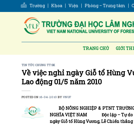
Skip
Trường
Khoa
Viện
Phòng – Trung tâm
C
to
content
TRANG CHỦ
GIỚI TH
TIN TỨC CHUNG TTSK
Về việc nghỉ ngày Giỗ tổ Hùng V
Lao động 01/5 năm 2010
POSTED ON
16-04-2010
BY
VNUF
BỘ NÔNG NGHIỆP & PTNT TRƯỜNG ĐẠ
NGHĨA VIỆT NAM Độc lập – Tự do – H
ngày Giỗ tổ Hùng Vương, Lễ Chiến thắng 