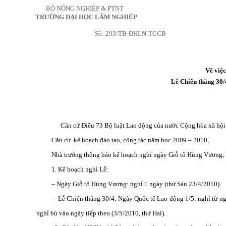
BỘ NÔNG NGHIỆP & PTNT
TRƯỜNG ĐẠI HỌC LÂM NGHIỆP
Số: 293/TB-ĐHLN-TCCB
Về việ
Lễ Chiến thắng 30/
Căn cứ Điều 73 Bộ luật Lao động của nước Cộng hòa xã hội
Căn cứ
kế hoạch đào tạo, công tác năm học 2009 – 2010,
Nhà trường thông báo kế hoạch nghỉ ngày Giỗ tổ Hùng Vương, 
1. Kế hoạch nghỉ Lễ:
– Ngày Giỗ tổ Hùng Vương: nghỉ 1 ngày (thứ Sáu 23/4/2010).
– Lễ Chiến thắng 30/4, Ngày Quốc tế Lao động 1/5: nghỉ từ 
nghỉ bù vào ngày tiếp theo (3/5/2010, thứ Hai).