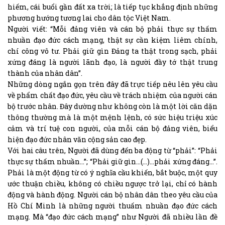
hiếm, cái buổi gần đất xa trời; là tiếp tục khẳng định những
phương hướng tương lai cho dân tộc Việt Nam.
Người viết: “Mỗi đảng viên và cán bộ phải thực sự thấm
nhuần đạo đức cách mạng, thật sự cần kiệm liêm chính,
chí công vô tư. Phải giữ gìn Đảng ta thật trong sạch, phải
xứng đáng là người lãnh đạo, là người đầy tớ thật trung
thành của nhân dân”.
Những dòng ngắn gọn trên đây đã trực tiếp nêu lên yêu cầu
về phẩm chất đạo đức, yêu cầu về trách nhiệm của người cán
bộ trước nhân. Đây dường như không còn là một lời căn dặn
thông thường mà là một mệnh lệnh, có sức hiệu triệu xúc
cảm và trí tuệ con người, của mỗi cán bộ đảng viên, biểu
hiện đạo đức nhân văn cộng sản cao đẹp.
Với hai câu trên, Người đã dùng đến ba động từ “phải”: “Phải
thực sự thấm nhuần…”; “Phải giữ gìn…(…)…phải xứng đáng…”.
Phải là một động từ có ý nghĩa cầu khiến, bắt buộc, một quy
ước thuận chiều, không có chiều ngược trở lại, chỉ có hành
động và hành động. Người cán bộ nhân dân theo yêu cầu của
Hồ Chí Minh là những người thuấm nhuần đạo đức cách
mạng. Mà “đạo đức cách mạng” như Người đã nhiều lần đề