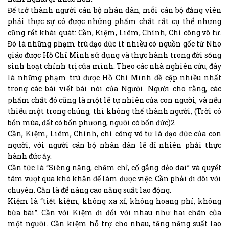
Để trở thành người cán bộ nhân dân, mỗi cán bộ đảng viên
phải thực sự có được những phẩm chất rất cụ thể nhưng
cũng rất khái quát: Cần, Kiệm, Liêm, Chính, Chí công vô tư.
Đó là những phạm trù đạo đức ít nhiều có nguồn gốc từ Nho
giáo được Hồ Chí Minh sử dụng và thực hành trong đời sống
sinh hoạt chính trị của mình. Theo các nhà nghiên cứu, đây
là những phạm trù được Hồ Chí Minh đề cập nhiều nhất
trong các bài viết bài nói của Người. Người cho rằng, các
phẩm chất đó cũng là một lẽ tự nhiên của con người, và nếu
thiếu một trong chúng, thì không thể thành người, (Trời có
bốn mùa, đất có bốn phương, người có bốn đức)2
Cần, Kiệm, Liêm, Chính, chí công vô tư là đạo đức của con
người, với người cán bộ nhân dân lẽ dĩ nhiên phải thực
hành đức ấy.
Cần tức là “Siêng năng, chăm chỉ, cố gắng dẻo dai” và quyết
tâm vượt qua khó khăn để làm được việc. Cần phải đi đôi với
chuyên. Cần là để nâng cao năng suất lao động.
Kiệm là “tiết kiệm, không xa xỉ, không hoang phí, không
bừa bãi”. Cần với Kiệm đi đối với nhau như hai chân của
một người. Cần kiệm hỗ trợ cho nhau, tăng năng suất lao