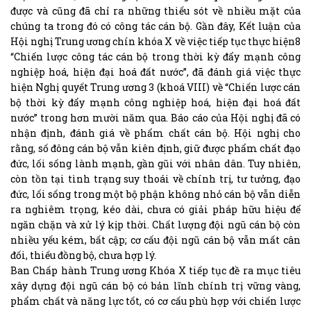
được và cũng đã chỉ ra những thiếu sót về nhiều mặt của
chúng ta trong đó có công tác cán bộ. Gần đây, Kết luận của
Hội nghị Trung ương chín khóa X về việc tiếp tục thực hiện8
“Chiến lược công tác cán bộ trong thời kỳ đẩy mạnh công
nghiệp hoá, hiện đại hoá đất nước”, đã đánh giá việc thực
hiện Nghị quyết Trung ương 3 (khoá VIII) về “Chiến lược cán
bộ thời kỳ đẩy mạnh công nghiệp hoá, hiện đại hoá đất
nước” trong hơn mười năm qua. Báo cáo của Hội nghị đã có
nhận định, đánh giá về phẩm chất cán bộ. Hội nghị cho
rằng, số đông cán bộ vẫn kiên định, giữ được phẩm chất đạo
đức, lối sống lành mạnh, gần gũi với nhân dân. Tuy nhiên,
còn tồn tại tình trạng suy thoái về chính trị, tư tưởng, đạo
đức, lối sống trong một bộ phận không nhỏ cán bộ vẫn diễn
ra nghiêm trọng, kéo dài, chưa có giải pháp hữu hiệu để
ngăn chặn và xử lý kịp thời. Chất lượng đội ngũ cán bộ còn
nhiều yếu kém, bất cập; cơ cấu đội ngũ cán bộ vẫn mất cân
đối, thiếu đồng bộ, chưa hợp lý.
Ban Chấp hành Trung ương Khóa X tiếp tục đề ra mục tiêu
xây dựng đội ngũ cán bộ có bản lĩnh chính trị vững vàng,
phẩm chất và năng lực tốt, có cơ cấu phù hợp với chiến lược