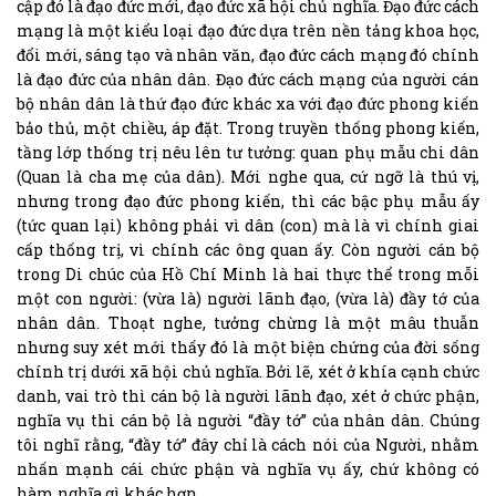
cập đó là đạo đức mới, đạo đức xã hội chủ nghĩa. Đạo đức cách
mạng là một kiểu loại đạo đức dựa trên nền tảng khoa học,
đổi mới, sáng tạo và nhân văn, đạo đức cách mạng đó chính
là đạo đức của nhân dân. Đạo đức cách mạng của người cán
bộ nhân dân là thứ đạo đức khác xa với đạo đức phong kiến
bảo thủ, một chiều, áp đặt. Trong truyền thống phong kiến,
tầng lớp thống trị nêu lên tư tưởng: quan phụ mẫu chi dân
(Quan là cha mẹ của dân). Mới nghe qua, cứ ngỡ là thú vị,
nhưng trong đạo đức phong kiến, thì các bậc phụ mẫu ấy
(tức quan lại) không phải vì dân (con) mà là vì chính giai
cấp thống trị, vì chính các ông quan ấy. Còn người cán bộ
trong Di chúc của Hồ Chí Minh là hai thực thể trong mỗi
một con người: (vừa là) người lãnh đạo, (vừa là) đầy tớ của
nhân dân. Thoạt nghe, tưởng chừng là một mâu thuẫn
nhưng suy xét mới thấy đó là một biện chứng của đời sống
chính trị dưới xã hội chủ nghĩa. Bởi lẽ, xét ở khía cạnh chức
danh, vai trò thì cán bộ là người lãnh đạo, xét ở chức phận,
nghĩa vụ thì cán bộ là người “đầy tớ” của nhân dân. Chúng
tôi nghĩ rằng, “đầy tớ” đây chỉ là cách nói của Người, nhằm
nhấn mạnh cái chức phận và nghĩa vụ ấy, chứ không có
hàm nghĩa gì khác hơn.