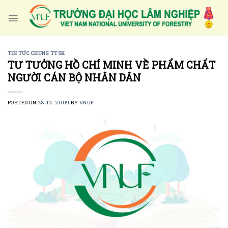
Skip
to
content
TIN TỨC CHUNG TTSK
TƯ TƯỞNG HỒ CHÍ MINH VỀ PHẨM CHẤT
NGƯỜI CÁN BỘ NHÂN DÂN
POSTED ON
28-12-2009
BY
VNUF