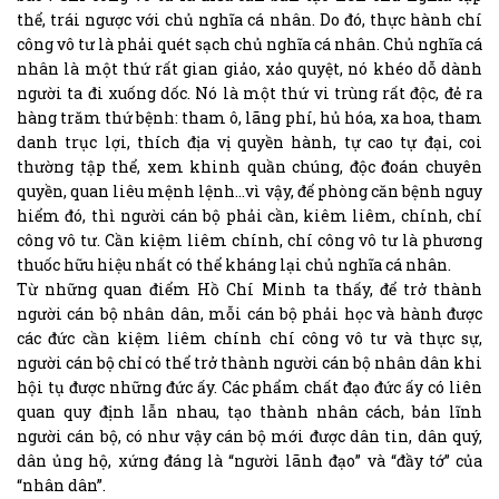
thể, trái ngược với chủ nghĩa cá nhân. Do đó, thực hành chí
công vô tư là phải quét sạch chủ nghĩa cá nhân. Chủ nghĩa cá
nhân là một thứ rất gian giảo, xảo quyệt, nó khéo dỗ dành
người ta đi xuống dốc. Nó là một thứ vi trùng rất độc, đẻ ra
hàng trăm thứ bệnh: tham ô, lãng phí, hủ hóa, xa hoa, tham
danh trục lợi, thích địa vị quyền hành, tự cao tự đại, coi
thường tập thể, xem khinh quần chúng, độc đoán chuyên
quyền, quan liêu mệnh lệnh…vì vậy, để phòng căn bệnh nguy
hiểm đó, thì người cán bộ phải cần, kiêm liêm, chính, chí
công vô tư. Cần kiệm liêm chính, chí công vô tư là phương
thuốc hữu hiệu nhất có thể kháng lại chủ nghĩa cá nhân.
Từ những quan điểm Hồ Chí Minh ta thấy, để trở thành
người cán bộ nhân dân, mỗi cán bộ phải học và hành được
các đức cần kiệm liêm chính chí công vô tư và thực sự,
người cán bộ chỉ có thể trở thành người cán bộ nhân dân khi
hội tụ được những đức ấy. Các phẩm chất đạo đức ấy có liên
quan quy định lẫn nhau, tạo thành nhân cách, bản lĩnh
người cán bộ, có như vậy cán bộ mới được dân tin, dân quý,
dân ủng hộ, xứng đáng là “người lãnh đạo” và “đầy tớ” của
“nhân dân”.