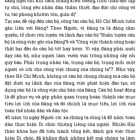
sáng ngời chí khí cách mạng kiên cường, tinh thần độc lập
tự chủ, lòng yêu nhân dân thắm thiết, đạo đức chí công vô
tư, tác phong khiêm tốn, giản dị”.
Tại sao, đề cập đến cán bộ, công tác cán bộ, Hồ Chí Minh luôn
gắn liền với Đảng? Theo Người, vì Đảng ta là đảng cầm
quyền, tổ chức rèn luyện và lãnh đạo cán bộ “Huấn luyện cán
bộ là công việc gốc của Đảng”6 và “Công việc thành công hoặc
thất bại đều do cán bộ tốt hay kém. Vì vậy, Đảng phải nuôi
dạy cán bộ, như người làm vườn vun trồng những cây cối
quý báu. Phải trọng nhân tài, trọng cán bộ, trọng mỗi một
người có ích cho công việc chung của chúng ta”7. Như vậy,
theo Hồ Chí Minh, không có cán bộ chung chung mà cán bộ
đặt dưới sự lãnh đạo của Đảng, việc phát hiện đào tạo, sử
dụng cán bộ là công việc căn bản của Đảng. Cán bộ hoạt động
là để phục vụ và góp phần quan trọng hoàn thành các mục
tiêu lợi ích của Đảng và đó chính là mục tiêu, lợi ích của
toàn thể nhân dân và dân tộc.
40 năm từ ngày Người rời xa chúng ta cũng là 40 năm toàn
dân thực hiện Di chúc thiêng liêng của người. Nhiều Hội
thảo khoa học đã tiến hành tổng kết, đánh giá việc thực
hiện Di chúc, đã khẳng định những kết quả chúng ta làm