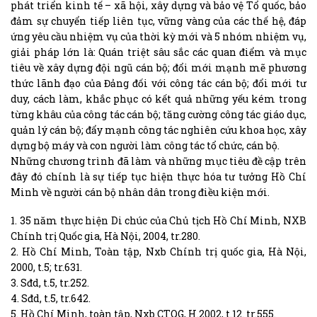
phát triển kinh tế – xã hội, xây dựng và bảo vệ Tổ quốc, bảo
đảm sự chuyển tiếp liên tục, vững vàng của các thế hệ, đáp
ứng yêu cầu nhiệm vụ của thời kỳ mới và 5 nhóm nhiệm vụ,
giải pháp lớn là: Quán triệt sâu sắc các quan điểm và mục
tiêu về xây dựng đội ngũ cán bộ; đổi mới mạnh mẽ phương
thức lãnh đạo của Đảng đối với công tác cán bộ; đổi mới tư
duy, cách làm, khắc phục có kết quả những yếu kém trong
từng khâu của công tác cán bộ; tăng cường công tác giáo dục,
quản lý cán bộ; đẩy mạnh công tác nghiên cứu khoa học, xây
dựng bộ máy và con người làm công tác tổ chức, cán bộ.
Những chương trình đã làm và những mục tiêu đề cập trên
đây đó chính là sự tiếp tục hiện thực hóa tư tưởng Hồ Chí
Minh về người cán bộ nhân dân trong điều kiện mới.
1. 35 năm thực hiện Di chúc của Chủ tịch Hồ Chí Minh, NXB
Chính trị Quốc gia, Hà Nội, 2004, tr.280.
2. Hồ Chí Minh, Toàn tập, Nxb Chính trị quốc gia, Hà Nội,
2000, t.5; tr.631.
3. Sđd, t.5, tr.252.
4. Sđd, t.5, tr.642.
5. Hồ Chí Minh, toàn tập, Nxb CTQG, H.2002, t.12. tr.555.