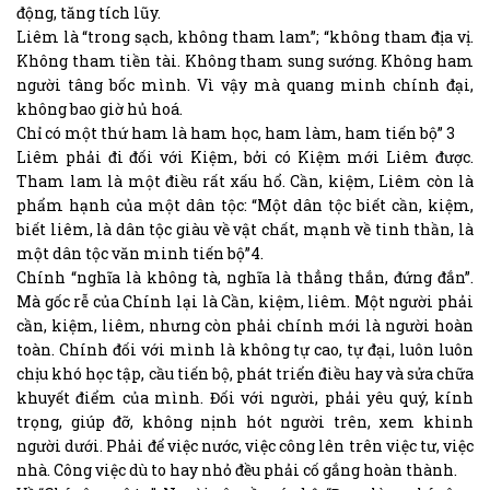
động, tăng tích lũy.
Liêm là “trong sạch, không tham lam”; “không tham địa vị.
Không tham tiền tài. Không tham sung sướng. Không ham
người tâng bốc mình. Vì vậy mà quang minh chính đại,
không bao giờ hủ hoá.
Chỉ có một thứ ham là ham học, ham làm, ham tiến bộ” 3
Liêm phải đi đối với Kiệm, bởi có Kiệm mới Liêm được.
Tham lam là một điều rất xấu hổ. Cần, kiệm, Liêm còn là
phẩm hạnh của một dân tộc: “Một dân tộc biết cần, kiệm,
biết liêm, là dân tộc giàu về vật chất, mạnh về tinh thần, là
một dân tộc văn minh tiến bộ”4.
Chính “nghĩa là không tà, nghĩa là thẳng thắn, đứng đắn”.
Mà gốc rễ của Chính lại là Cần, kiệm, liêm. Một người phải
cần, kiệm, liêm, nhưng còn phải chính mới là người hoàn
toàn. Chính đối với mình là không tự cao, tự đại, luôn luôn
chịu khó học tập, cầu tiến bộ, phát triển điều hay và sửa chữa
khuyết điểm của mình. Đối với người, phải yêu quý, kính
trọng, giúp đỡ, không nịnh hót người trên, xem khinh
người dưới. Phải để việc nước, việc công lên trên việc tư, việc
nhà. Công việc dù to hay nhỏ đều phải cố gắng hoàn thành.