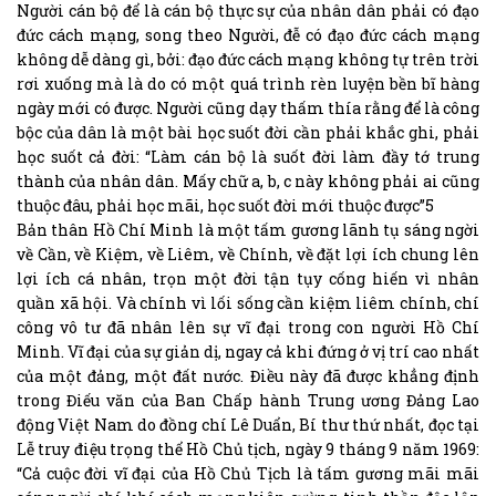
Người cán bộ để là cán bộ thực sự của nhân dân phải có đạo
đức cách mạng, song theo Người, đễ có đạo đức cách mạng
không dễ dàng gì, bởi: đạo đức cách mạng không tự trên trời
rơi xuống mà là do có một quá trình rèn luyện bền bĩ hàng
ngày mới có được. Người cũng dạy thấm thía rằng để là công
bộc của dân là một bài học suốt đời cần phải khắc ghi, phải
học suốt cả đời: “Làm cán bộ là suốt đời làm đầy tớ trung
thành của nhân dân. Mấy chữ a, b, c này không phải ai cũng
thuộc đâu, phải học mãi, học suốt đời mới thuộc được”5
Bản thân Hồ Chí Minh là một tấm gương lãnh tụ sáng ngời
về Cần, về Kiệm, về Liêm, về Chính, về đặt lợi ích chung lên
lợi ích cá nhân, trọn một đời tận tụy cống hiến vì nhân
quần xã hội. Và chính vì lối sống cần kiệm liêm chính, chí
công vô tư đã nhân lên sự vĩ đại trong con người Hồ Chí
Minh. Vĩ đại của sự giản dị, ngay cả khi đứng ở vị trí cao nhất
của một đảng, một đất nước. Điều này đã được khẳng định
trong Điếu văn của Ban Chấp hành Trung ương Đảng Lao
động Việt Nam do đồng chí Lê Duẩn, Bí thư thứ nhất, đọc tại
Lễ truy điệu trọng thể Hồ Chủ tịch, ngày 9 tháng 9 năm 1969:
“Cả cuộc đời vĩ đại của Hồ Chủ Tịch là tấm gương mãi mãi