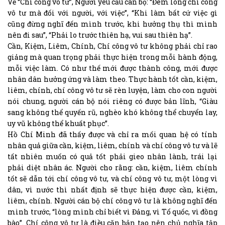
Về “Chí công vô tư”, Người yêu cầu cán bộ: “Đem lòng chí công
vô tư mà đối với người, với việc”, “Khi làm bất cứ việc gì
cũng đừng nghĩ đến mình trước, khi hưởng thụ thì mình
nên đi sau”, “Phải lo trước thiên hạ, vui sau thiên hạ”.
Cần, Kiệm, Liêm, Chính, Chí công vô tư không phải chỉ rao
giảng mà quan trọng phải thực hiện trong mỗi hành động,
mỗi việc làm. Có như thế mới được thành công, mới được
nhân dân hưởng ứng và làm theo. Thực hành tốt cần, kiệm,
liêm, chính, chí công vô tư sẽ rèn luyện, làm cho con người
nói chung, người cán bộ nói riêng có được bản lĩnh, “Giàu
sang không thể quyến rũ, nghèo khó không thể chuyển lay,
uy vũ không thể khuất phục”.
Hồ Chí Minh đã thấy được và chỉ ra mối quan hệ có tính
nhân quả giữa cần, kiệm, liêm, chính và chí công vô tư và lẽ
tất nhiên muốn có quả tốt phải gieo nhân lành, trái lại
phải diệt nhân ác. Người cho rằng: cần, kiệm, liêm chính
tốt sẽ dẫn tới chí công vô tư, và chí công vô tư, một lòng vì
dân, vì nước thì nhất định sẽ thực hiện được cần, kiệm,
liêm, chính. Người cán bộ chí công vô tư là không nghĩ đến
mình trước, “lòng mình chỉ biết vì Đảng, vì Tổ quốc, vì đồng
bào”. Chí công vô tư là điều căn bản tạo nên chủ nghĩa tập