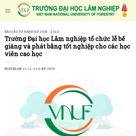
Skip
to
content
BÁO CÁO TỰ ĐÁNH GIÁ 2018 - 2023
Trường Đại học Lâm nghiệp tổ chức lễ bế
giảng và phát bằng tốt nghiệp cho các học
viên cao học
POSTED ON
23-12-2013
BY
VNUF