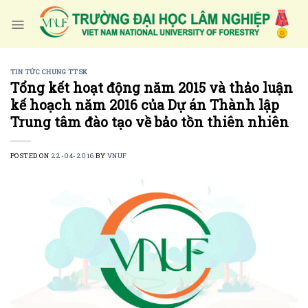
Skip
to
content
TIN TỨC CHUNG TTSK
Tổng kết hoạt động năm 2015 và thảo luận
kế hoạch năm 2016 của Dự án Thành lập
Trung tâm đào tạo về bảo tồn thiên nhiên
POSTED ON
22-04-2016
BY
VNUF