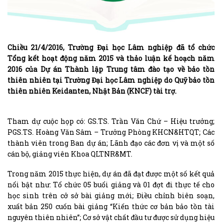
Chiều 21/4/2016, Trường Đại học Lâm nghiệp đã tổ chức
Tổng kết hoạt động năm 2015 và thảo luận kế hoạch năm
2016 của Dự án Thành lập Trung tâm đào tạo về bảo tồn
thiên nhiên tại Trường Đại học Lâm nghiệp do Quỹ bảo tồn
thiên nhiên Keidanten, Nhật Bản (KNCF) tài trợ.
Tham dự cuộc họp có: GS.TS. Trần Văn Chứ – Hiệu trưởng;
PGS.TS. Hoàng Văn Sâm – Trưởng Phòng KHCN&HTQT; Các
thành viên trong Ban dự án; Lãnh đạo các đơn vị và một số
cán bộ, giảng viên Khoa QLTNR&MT.
Trong năm 2015 thực hiện, dự án đã đạt được một số kết quả
nổi bật như: Tổ chức 05 buổi giảng và 01 đợt đi thực tế cho
học sinh trên cở sở bài giảng mới; Điều chỉnh biên soạn,
xuất bản 250 cuốn bài giảng “Kiến thức cơ bản bảo tồn tài
nguyên thiên nhiên”; Cơ sở vật chất đầu tư được sử dụng hiệu