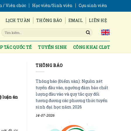
n / Viên chức
Học viên/Sinh viên
Cựu sinh viên
LỊCH TUẦN
THÔNG BÁO
EMAIL
LIÊN HỆ
P TÁC QUỐC TẾ
TUYỂN SINH
CÔNG KHAI CLĐT
THÔNG BÁO
Thông báo (Điểm sàn): Nguồn xét
tuyển đầu vào, ngưỡng đảm bảo chất
lượng đầu vào và quy tắc quy đổi
ệ luận án
tương đương các phương thức tuyển
sinh đại học năm 2026
14-07-2026
với đề tài