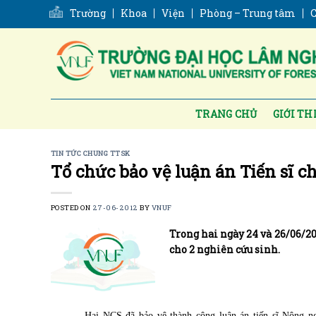
Skip
Trường
Khoa
Viện
Phòng – Trung tâm
C
to
content
TRANG CHỦ
GIỚI TH
TIN TỨC CHUNG TTSK
Tổ chức bảo vệ luận án Tiến sĩ c
POSTED ON
27-06-2012
BY
VNUF
Trong hai ngày 24 và 26/06/20
cho 2 nghiên cứu sinh.
Hai NCS đã bảo vệ thành công luận án tiến sĩ Nông n