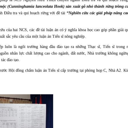
mộc (Cunninghamia lanceolata Hook) sản xuất gỗ nhỏ thành rừng trồng c
Điều tra và qui hoạch rừng với đề tài
“Nghiên cứu các giải pháp nâng ca
ứu của hai NCS, các đề tài luận án có ý nghĩa khoa học cao góp phần giải 
uất sắc yêu cầu của một luận án Tiến sĩ nông nghiệp.
 luôn là ngôi trường hàng đầu đào tạo ra những Thạc sĩ, Tiến sĩ trong
 nguồn nhân lực chất lượng cao cho ngành, đất nước, Nhà trường không ngừn
 tác đào tạo.
rước Hội đồng chấm luận án Tiến sĩ cấp trường tại phòng họp C, Nhà A2. Kí