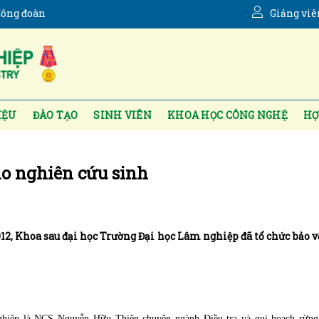
ông đoàn
Giảng viê
IỆU
ĐÀO TẠO
SINH VIÊN
KHOA HỌC CÔNG NGHỆ
HỢ
ho nghiên cứu sinh
12, Khoa sau đại học Trường Đại học Lâm nghiệp đã tổ chức bảo v
ghiệp là NCS Nguyễn Hữu Thiện chuyên ngành Điều tra và qui hoạch rừng 