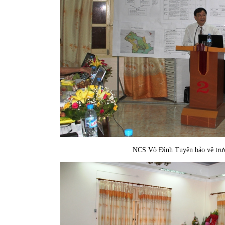
NCS Võ Đình Tuyên bảo vệ trước H