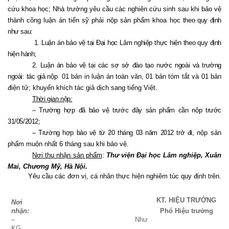
cứu khoa học; Nhà trường yêu cầu các nghiên cứu sinh sau khi bảo vệ
thành công luận án tiến sỹ phải nộp sản phẩm khoa học
theo quy định
như sau:
1. Luận án bảo vệ tại Đại học Lâm nghiệp thực hiện theo quy định
hiện hành;
2. Luận án bảo vệ tại các sơ sở đào tạo nước ngoài và trường
ngoài: tác giả nộp
01 bản in luận án toàn văn, 01 bản tóm tắt và 01 bản
điện tử; khuyến khích tác giả dịch sang tiếng Việt.
Thời gian nộp:
– Trường hợp đã bảo vệ trước đây sản phẩm cần nộp trước
31/05/2012;
– Trường hợp bảo vệ từ 20 tháng 03 năm 2012 trở đi,
nộp sản
phẩm muộn nhất 6 tháng sau khi bảo vệ.
Nơi thu nhận sản phẩm
:
Thư viện Đại học Lâm nghiệp, Xuân
Mai, Chương Mỹ, Hà Nội.
Yêu cầu các đơn vị, cá nhân thực hiện nghiêm túc quy định trên.
KT.
HIỆU
TRƯỞNG
Nơi
nhận:
Phó
Hiệu
trưởng
– Như
KG