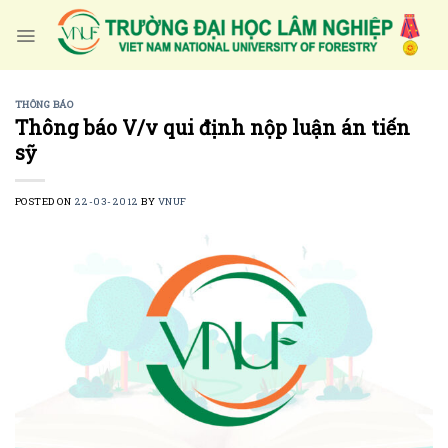
Skip
to
content
THÔNG BÁO
Thông báo V/v qui định nộp luận án tiến
sỹ
POSTED ON
22-03-2012
BY
VNUF