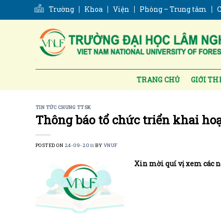
Skip
Trường
Khoa
Viện
Phòng – Trung tâm
C
to
content
TRANG CHỦ
GIỚI TH
TIN TỨC CHUNG TTSK
Thông báo tổ chức triển khai ho
POSTED ON
24-09-2011
BY
VNUF
Xin mời quí vị xem các n