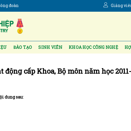
ông đoàn
Giảng viê
IỆU
ĐÀO TẠO
SINH VIÊN
KHOA HỌC CÔNG NGHỆ
HỢ
ạt động cấp Khoa, Bộ môn năm học 2011
ội dung sau: