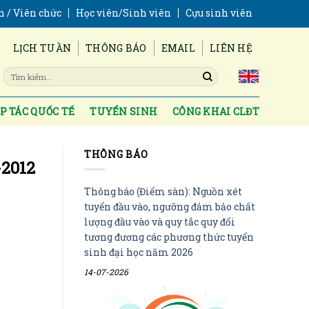
n / Viên chức
Học viên/Sinh viên
Cựu sinh viên
LỊCH TUẦN
THÔNG BÁO
EMAIL
LIÊN HỆ
P TÁC QUỐC TẾ
TUYỂN SINH
CÔNG KHAI CLĐT
THÔNG BÁO
-2012
Thông báo (Điểm sàn): Nguồn xét
tuyển đầu vào, ngưỡng đảm bảo chất
lượng đầu vào và quy tắc quy đổi
tương đương các phương thức tuyển
sinh đại học năm 2026
14-07-2026