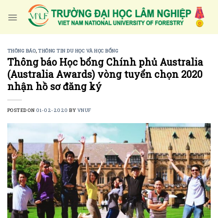
Skip
to
content
THÔNG BÁO
,
THÔNG TIN DU HỌC VÀ HỌC BỔNG
Thông báo Học bổng Chính phủ Australia
(Australia Awards) vòng tuyển chọn 2020
nhận hồ sơ đăng ký
POSTED ON
01-02-2020
BY
VNUF