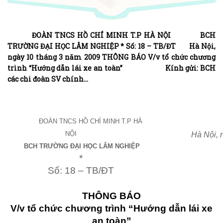
ĐOÀN TNCS HỒ CHÍ MINH T.P HÀ NỘI BCH
TRƯỜNG ĐẠI HỌC LÂM NGHIỆP * Số: 18 – TB/ĐT Hà Nội,
ngày 10 tháng 3 năm 2009 THÔNG BÁO V/v tổ chức chương
trình “Hướng dẫn lái xe an toàn” Kính gửi: BCH
các chi đoàn SV chính…
ĐOÀN TNCS HỒ CHÍ MINH T.P HÀ
NỘI
Hà Nội, 
BCH TRƯỜNG ĐẠI HỌC LÂM NGHIỆP
*
Số: 18 – TB/ĐT
THÔNG BÁO
V/v tổ chức chương trình “Hướng dẫn lái xe
an toàn”