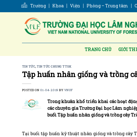
Skip
Trường
Khoa
Viện
Phòng – Trung tâm
C
to
content
TRANG CHỦ
GIỚI TH
TIN TỨC
,
TIN TỨC CHUNG TTSK
Tập huấn nhân giống và trồng câ
POSTED ON
01-04-2019
BY
VNUF
Trong khuân khổ triển khai các hoạt động 
các chuyên gia Trường Đại học Lâm nghiệp
buổi Tập huấn nhân giống và trồng cây Tr
Tại buổi tập huấn kỹ thuật nhân giống và trồng cây Tr