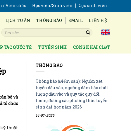
n / Viên chức
Học viên/Sinh viên
Cựu sinh viên
LỊCH TUẦN
THÔNG BÁO
EMAIL
LIÊN HỆ
P TÁC QUỐC TẾ
TUYỂN SINH
CÔNG KHAI CLĐT
THÔNG BÁO
ệp
Thông báo (Điểm sàn): Nguồn xét
tuyển đầu vào, ngưỡng đảm bảo chất
lượng đầu vào và quy tắc quy đổi
cán bộ và
tương đương các phương thức tuyển
ã tổ chức
sinh đại học năm 2026
14-07-2026
 kỹ thuật