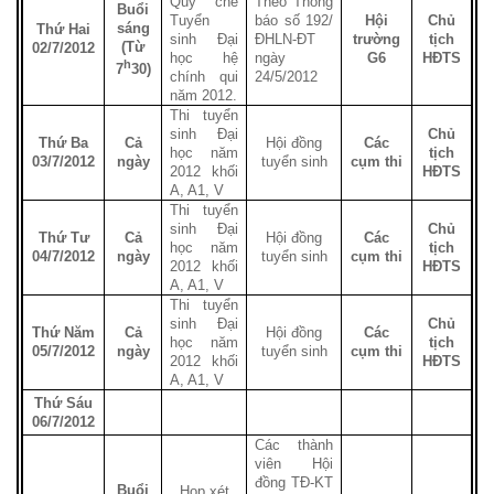
Quy chế
Theo Thông
Buổi
Tuyển
báo số 192/
Hội
Chủ
sáng
Thứ Hai
sinh Đại
ĐHLN-ĐT
trường
tịch
(Từ
02/7/2012
học hệ
ngày
G6
HĐTS
h
7
30)
chính qui
24/5/2012
năm 2012.
Thi tuyển
sinh Đại
Chủ
Thứ Ba
Cả
Hội đồng
Các
học năm
tịch
03/7/2012
ngày
tuyển sinh
cụm thi
2012 khối
HĐTS
A, A1, V
Thi tuyển
sinh Đại
Chủ
Thứ Tư
Cả
Hội đồng
Các
học năm
tịch
04/7/2012
ngày
tuyển sinh
cụm thi
2012 khối
HĐTS
A, A1, V
Thi tuyển
sinh Đại
Chủ
Thứ Năm
Cả
Hội đồng
Các
học năm
tịch
05/7/2012
ngày
tuyển sinh
cụm thi
2012 khối
HĐTS
A, A1, V
Thứ Sáu
06/7/2012
Các thành
viên Hội
đồng TĐ-KT
Buổi
Họp xét