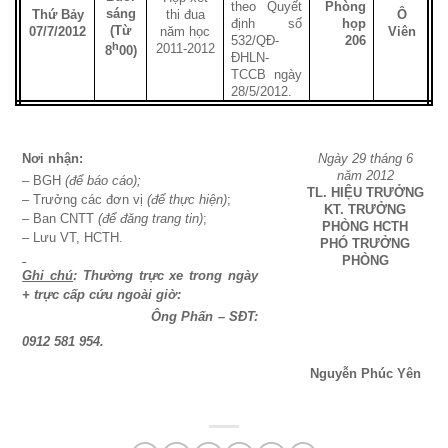
theo Quyết
Phòng
sáng
Thứ Bảy
thi đua
Ô
định số
họp
(Từ
07/7/2012
năm học
Viên
532/QĐ-
206
h
2011-2012
8
00)
ĐHLN-
TCCB ngày
28/5/2012.
Nơi nhận:
Ngày 29 tháng 6
năm 2012
– BGH
(để báo cáo);
TL. HIỆU TRƯỞNG
– Trưởng các đơn vị
(để thực hiện)
;
KT. TRƯỞNG
– Ban CNTT
(để đăng trang tin)
;
PHÒNG HCTH
– Lưu VT, HCTH.
PHÓ TRƯỞNG
PHÒNG
Ghi chú
:
Thường trực
xe trong ngày
+ trực cấp cứu ngoài giờ:
Ông Phấn – SĐT:
0912 581 954.
Nguyễn Phúc Yên