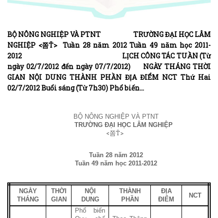
BỘ NÔNG NGHIỆP VÀ PTNT TRƯỜNG ĐẠI HỌC LÂM
NGHIỆP <쫌Ť> Tuần 28 năm 2012 Tuần 49 năm học 2011-
2012 LỊCH CÔNG TÁC TUẦN (Từ
ngày 02/7/2012 đến ngày 07/7/2012) NGÀY THÁNG THỜI
GIAN NỘI DUNG THÀNH PHẦN ĐỊA ĐIỂM NCT Thứ Hai
02/7/2012 Buổi sáng (Từ 7h30) Phổ biến…
BỘ NÔNG NGHIỆP VÀ PTNT
TRƯỜNG ĐẠI HỌC LÂM NGHIỆP
LỊCH
<쫌Ť>
Tuần 28 năm 2012
Tuần 49 năm học 2011-2012
NGÀY
THỜI
NỘI
THÀNH
ĐỊA
NCT
THÁNG
GIAN
DUNG
PHẦN
ĐIỂM
Phổ biến