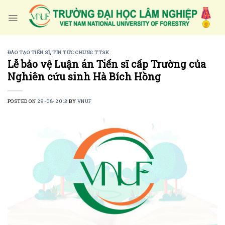
Skip
to
content
ĐÀO TẠO TIẾN SĨ
,
TIN TỨC CHUNG TTSK
Lễ bảo vệ Luận án Tiến sĩ cấp Trường của
Nghiên cứu sinh Hà Bích Hồng
POSTED ON
29-08-2018
BY
VNUF