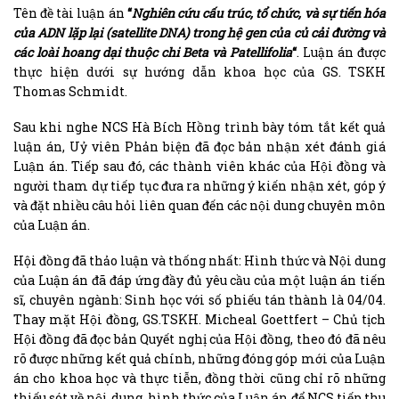
Tên đề tài luận án
“
Nghiên cứu cấu trúc, tổ chức, và sự tiến hóa
của ADN lặp lại (satellite DNA) trong hệ gen của củ cải đường và
các loài hoang dại thuộc chi Beta và Patellifolia
“
. Luận án được
thực hiện dưới sự hướng dẫn khoa học của GS. TSKH
Thomas Schmidt.
Sau khi nghe NCS Hà Bích Hồng trình bày tóm tắt kết quả
luận án, Uỷ viên Phản biện đã đọc bản nhận xét đánh giá
Luận án. Tiếp sau đó, các thành viên khác của Hội đồng và
người tham dự tiếp tục đưa ra những ý kiến nhận xét, góp ý
và đặt nhiều câu hỏi liên quan đến các nội dung chuyên môn
của Luận án.
Hội đồng đã thảo luận và thống nhất: Hình thức và Nội dung
của Luận án đã đáp ứng đầy đủ yêu cầu của một luận án tiến
sĩ, chuyên ngành: Sinh học với số phiếu tán thành là 04/04.
Thay mặt Hội đồng, GS.TSKH. Micheal Goettfert – Chủ tịch
Hội đồng đã đọc bản Quyết nghị của Hội đồng, theo đó đã nêu
rõ được những kết quả chính, những đóng góp mới của Luận
án cho khoa học và thực tiễn, đồng thời cũng chỉ rõ những
thiếu sót về nội dung, hình thức của Luận án để NCS tiếp thu