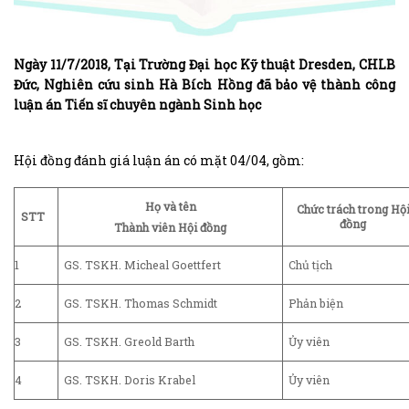
Ngày 11/7/2018, Tại Trường Đại học Kỹ thuật Dresden, CHLB
Đức, Nghiên cứu sinh Hà Bích Hồng đã bảo vệ thành công
luận án Tiến sĩ chuyên ngành Sinh học
Hội đồng đánh giá luận án có mặt 04/04, gồm:
Họ và tên
Chức trách
trong Hộ
STT
đồng
Thành viên Hội đồng
1
GS. TSKH. Micheal Goettfert
Chủ tịch
2
GS. TSKH. Thomas Schmidt
Phản biện
3
GS. TSKH. Greold Barth
Ủy viên
4
GS. TSKH. Doris Krabel
Ủy viên