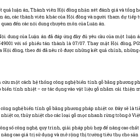
quả luận án, Thành viên Hội đồng nhận xét đánh giá và tổng h
n, các thành viên khác của Hội đồng và người tham dự tiếp t
liên quan đến các nội dung chuyên môn của Luận án.
Nội dung của Luận án đã đáp ứng đầy đủ yêu cầu của một luận án
9001 với số phiếu tán thành là 07/07. Thay mặt Hội đồng, PG
a Hội đồng, theo đó đã nêu rõ được những kết quả chính, những 
ên cứu một cách hệ thống công nghệ biến tính gỗ bằng phương p
 biến tính nhiệt – cơ tác dụng vào vật liệu gỗ nhằm cải thiện m
 công nghệ biến tính gỗ bằng phương pháp nhiệt cơ. Đây sẽ là ti
, nhiệt cơ, thủy nhiệt cho các loại gỗ mọc nhanh rừng trồng ở Vi
thông số công nghệ, quy trình, giải pháp phù hợp để nâng cao chất
 nâng cao giá trị sử dụng và mở rộng thị trường tiêu thụ cho sả