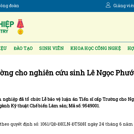
ông đoàn
Giảng viê
IỆU
ĐÀO TẠO
SINH VIÊN
KHOA HỌC CÔNG NGHỆ
HỢ
rường cho nghiên cứu sinh Lê Ngọc Phướ
nghiệp đã tổ chức Lễ bảo vệ luận án Tiến sĩ cấp Trường cho N
gành Kỹ thuật Chế biến Lâm sản; Mã số: 9549001.
 theo quyết định số: 1061/QĐ-ĐHLN-ĐTSĐH ngày 24 tháng 6 năm