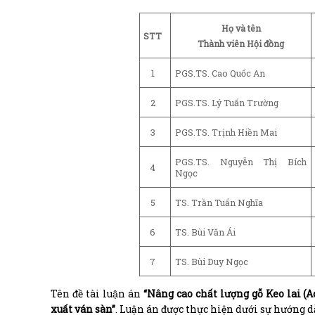
Họ và tên
STT
Thành viên Hội đồng
1
PGS.TS. Cao Quốc An
2
PGS.TS. Lý Tuấn Trường
3
PGS.TS. Trịnh Hiền Mai
PGS.TS. Nguyễn Thị Bích
4
Ngọc
5
TS. Trần Tuấn Nghĩa
6
TS. Bùi Văn Ái
7
TS. Bùi Duy Ngọc
Tên đề tài luận án
“Nâng cao chất lượng gỗ Keo lai 
xuất ván sàn”
. Luận án được thực hiện dưới sự hướng