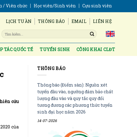
n / Viên chức
Học viên/Sinh viên
Cựu sinh viên
LỊCH TUẦN
THÔNG BÁO
EMAIL
LIÊN HỆ
P TÁC QUỐC TẾ
TUYỂN SINH
CÔNG KHAI CLĐT
THÔNG BÁO
c
Thông báo (Điểm sàn): Nguồn xét
tuyển đầu vào, ngưỡng đảm bảo chất
lượng đầu vào và quy tắc quy đổi
ghiên cứu
tương đương các phương thức tuyển
sinh đại học năm 2026
14-07-2026
 2020 của