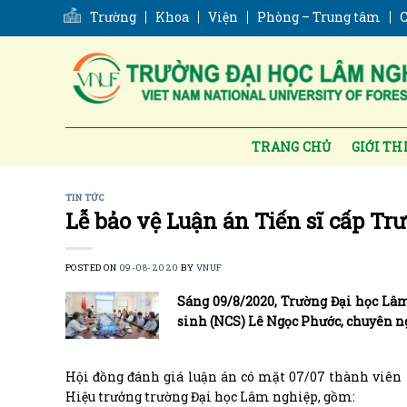
Skip
Trường
Khoa
Viện
Phòng – Trung tâm
C
to
content
TRANG CHỦ
GIỚI TH
TIN TỨC
Lễ bảo vệ Luận án Tiến sĩ cấp T
POSTED ON
09-08-2020
BY
VNUF
Sáng 09/8/2020, Trường Đại học Lâm 
sinh (NCS) Lê Ngọc Phước, chuyên n
Hội đồng đánh giá luận án có mặt 07/07 thành viên
Hiệu trưởng trường Đại học Lâm nghiệp, gồm: