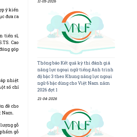
11-05-2026
ợp ý kiến
ục đưa ra
 tiến sĩ,
S.TS. Cao
đóng góp
Thông báo Kết quả kỳ thi đánh giá
năng lực ngoại ngữ tiếng Anh trình
độ bậc 3 theo Khung năng lực ngoại
háp nhiệt
ngữ 6 bậc dùng cho Việt Nam năm
ột số chỉ
2026 đợt 1
21-04-2026
ền đề cho
ệt Nam.
 lượng gỗ
n phẩm gỗ