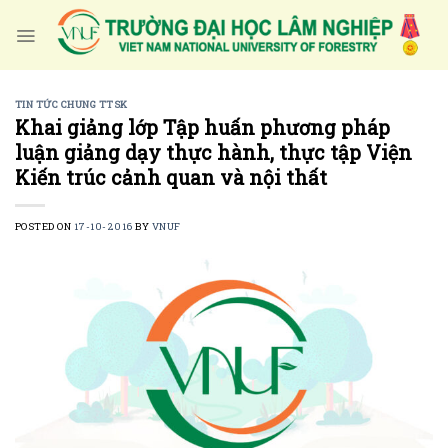
Skip
to
content
TIN TỨC CHUNG TTSK
Khai giảng lớp Tập huấn phương pháp
luận giảng dạy thực hành, thực tập Viện
Kiến trúc cảnh quan và nội thất
POSTED ON
17-10-2016
BY
VNUF