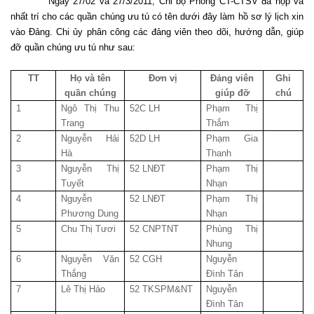
Ngày 27/02 và 27/3/2011, Chi bộ Phòng CT-CTSV đã họp và
nhất trí cho các quần chúng ưu tú có tên dưới đây làm hồ sơ lý lịch xin
vào Đảng. Chi ủy phân công các đảng viên theo dõi, hướng dẫn, giúp
đỡ quần chúng ưu tú như sau:
TT
Họ và tên
Đơn vị
Đảng viên
Ghi
quần chúng
giúp đỡ
chú
1
Ngô Thị Thu
52C LH
Phạm Thị
Trang
Thắm
2
Nguyễn Hải
52D LH
Phạm Gia
Hà
Thanh
3
Nguyễn Thị
52 LNĐT
Phạm Thị
Tuyết
Nhạn
4
Nguyễn
52 LNĐT
Phạm Thị
Phương Dung
Nhạn
5
Chu Thị Tươi
52 CNPTNT
Phùng Thị
Nhung
6
Nguyễn Văn
52 CGH
Nguyễn
Thắng
Đình Tân
7
Lê Thị Hảo
52 TKSPM&NT
Nguyễn
Đình Tân