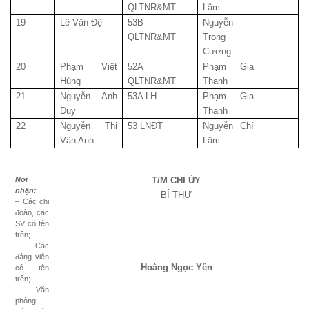
QLTNR&MT
Lâm
19
Lê Văn Đệ
53B
Nguyễn
QLTNR&MT
Trọng
Cương
20
Phạm Việt
52A
Phạm Gia
Hùng
QLTNR&MT
Thanh
21
Nguyễn Anh
53A LH
Phạm Gia
Duy
Thanh
22
Nguyễn Thị
53 LNĐT
Nguyễn Chí
Vân Anh
Lâm
Nơi
T/M CHI ỦY
nhận:
BÍ THƯ
– Các chi
đoàn, các
SV có tên
trên;
– Các
đảng viên
Hoàng Ngọc Yên
có tên
trên;
– Văn
phòng