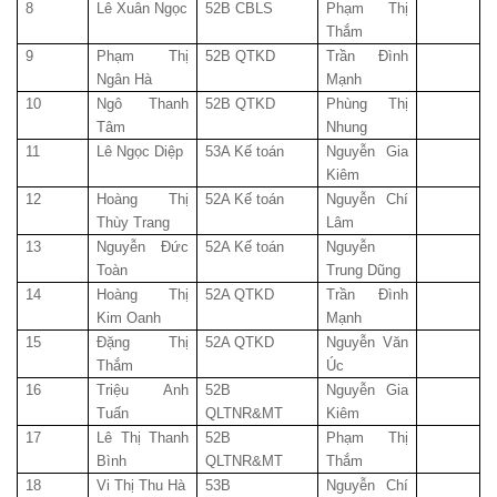
8
Lê Xuân Ngọc
52B CBLS
Phạm Thị
Thắm
9
Phạm Thị
52B QTKD
Trần Đình
Ngân Hà
Mạnh
10
Ngô Thanh
52B QTKD
Phùng Thị
Tâm
Nhung
11
Lê Ngọc Diệp
53A Kế toán
Nguyễn Gia
Kiêm
12
Hoàng Thị
52A Kế toán
Nguyễn Chí
Thùy Trang
Lâm
13
Nguyễn Đức
52A Kế toán
Nguyễn
Toàn
Trung Dũng
14
Hoàng Thị
52A QTKD
Trần Đình
Kim Oanh
Mạnh
15
Đặng Thị
52A QTKD
Nguyễn Văn
Thắm
Úc
16
Triệu Anh
52B
Nguyễn Gia
Tuấn
QLTNR&MT
Kiêm
17
Lê Thị Thanh
52B
Phạm Thị
Bình
QLTNR&MT
Thắm
18
Vi Thị Thu Hà
53B
Nguyễn Chí