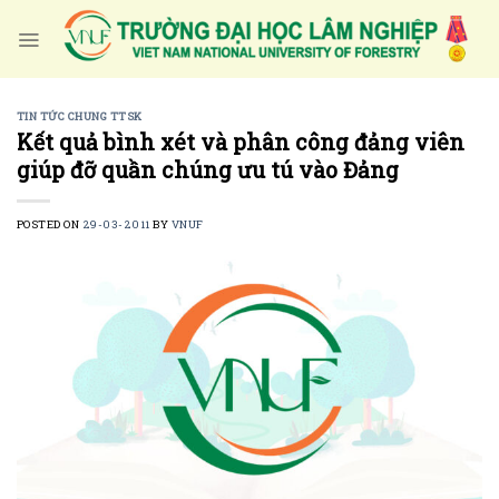
Skip
to
content
TIN TỨC CHUNG TTSK
Kết quả bình xét và phân công đảng viên
giúp đỡ quần chúng ưu tú vào Đảng
POSTED ON
29-03-2011
BY
VNUF