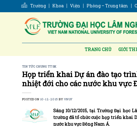
Skip
Trường
Khoa
Viện
Phòng – Trung tâm
C
to
content
TRANG CHỦ
GIỚI TH
TIN TỨC CHUNG TTSK
Họp triển khai Dự án đào tạo trì
nhiệt đới cho các nước khu vực
POSTED ON
10-12-2015
BY
VNUF
Sáng 10/12/2015, tại Trường Đại học 
trường đã tổ chức cuộc họp triển khai 
nước khu vực Đông Nam Á.