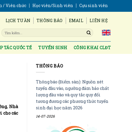
n / Viên chức
Học viên/Sinh viên
Cựu sinh viên
LỊCH TUẦN
THÔNG BÁO
EMAIL
LIÊN HỆ
P TÁC QUỐC TẾ
TUYỂN SINH
CÔNG KHAI CLĐT
THÔNG BÁO
Thông báo (Điểm sàn): Nguồn xét
tuyển đầu vào, ngưỡng đảm bảo chất
lượng đầu vào và quy tắc quy đổi
tương đương các phương thức tuyển
ưởng, Nhà
sinh đại học năm 2026
i cho các
14-07-2026