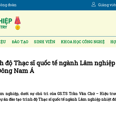
ông đoàn
Giảng viê
IỆU
ĐÀO TẠO
SINH VIÊN
KHOA HỌC CÔNG NGHỆ
HỢ
nh độ Thạc sĩ quốc tế ngành Lâm nghiệp
 Đông Nam Á
Lâm nghiệp, dưới sự chủ trì của GS.TS Trần Văn Chứ – Hiệu tr
Dự án đào tạo trình độ Thạc sĩ quốc tế ngành Lâm nghiệp nhiệt đớ