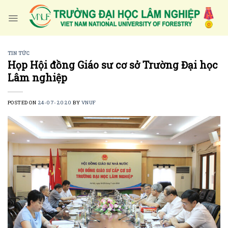
Skip
to
content
TIN TỨC
Họp Hội đồng Giáo sư cơ sở Trường Đại học
Lâm nghiệp
POSTED ON
24-07-2020
BY
VNUF