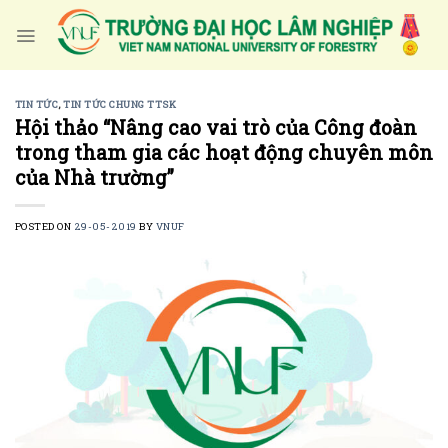
Skip
to
content
TIN TỨC
,
TIN TỨC CHUNG TTSK
Hội thảo “Nâng cao vai trò của Công đoàn
trong tham gia các hoạt động chuyên môn
của Nhà trường”
POSTED ON
29-05-2019
BY
VNUF