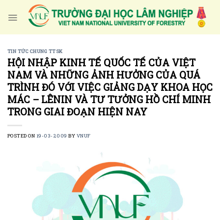
Skip
to
content
TIN TỨC CHUNG TTSK
HỘI NHẬP KINH TẾ QUỐC TẾ CỦA VIỆT
NAM VÀ NHỮNG ẢNH HƯỞNG CỦA QUÁ
TRÌNH ĐÓ VỚI VIỆC GIẢNG DẠY KHOA HỌC
MÁC – LÊNIN VÀ TƯ TƯỞNG HỒ CHÍ MINH
TRONG GIAI ĐOẠN HIỆN NAY
POSTED ON
19-03-2009
BY
VNUF