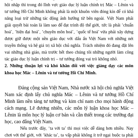
hội nhập thì trong đó lĩnh vực giáo dục lý luận chính trị Mác – Lênin và
tư tưởng Hồ Chí Minh không phải là một khuôn viên đóng kín để có khả
năng loại trừ những tác động ảnh hưởng từ bên ngoài. Việt Nam phải
giải quyết bài toán là làm sao để đạt trình độ thế giới, tức là phải ‘chuẩn
hoá’, ‘hiện đại hoá’, ‘chuyên môn hoá’, ‘quốc tế hoá’ vừa phải xây dựng
được giữ được một nền giáo dục với dấu ấn Việt Nam với những nét
truyền thống và hệ giá trị xã hội chủ nghĩa. Trách nhiệm đó đang đặt lên
vai những nhà giáo, mà trước hết theo chúng tôi những người làm công
tác giáo dục lý luận chính trị – tư tưởng đóng vai trò không nhỏ.
2. Những thuận lợi và khó khăn đối với việc giảng dạy các môn
khoa học Mác – Lênin và tư tưởng Hồ Chí Minh.
Đảng cộng sản Việt Nam, Nhà nước xã hội chủ nghĩa Việt
Nam xác định lấy chủ nghĩa Mác – Lênin và tư tưởng Hồ Chí
Minh làm nền tảng tư tưởng và kim chỉ nam cho mọi hành động
cách mạng. Lẽ đương nhiên, các môn lý luận khoa học Mác –
Lênin là môn học lý luận cơ bản và cần thiết trong các trường đại
học, cao đẳng Việt Nam.
Nếu trước đây, ‘ta với ta’ thì mọi việc dễ dàng hơn nhiều. Nay
chơi với thế giới, với ‘khác ta’, ta vấp phải không ít trở ngại buộc ta phải