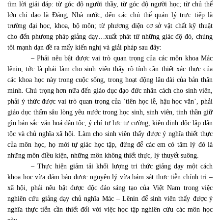
tìm lời giải đáp: từ góc độ người thầy, từ góc độ người học; từ chủ thể
lớn chỉ đạo là Đảng, Nhà nước, đến các chủ thể quản lý trực tiếp là
trường đại học, khoa, bộ môn; từ phương diện cơ sở vật chất kỹ thuật
cho đến phương pháp giảng dạy…xuất phát từ những giác độ đó, chúng
tôi mạnh dạn đề ra mấy kiến nghị và giải pháp sau đây:
– Phải nêu bật được vai trò quan trọng của các môn khoa Mác
lênin, tức là phải làm cho sinh viên thấy rõ tính cần thiết xác thực của
các khoa học này trong cuộc sống, trong hoạt động lâu dài của bản thân
mình. Chú trọng hơn nữa đến giáo dục đạo đức nhân cách cho sinh viên,
phải ý thức được vai trò quan trọng của ‘tiên học lễ, hậu học văn’, phải
giáo dục thấm sâu lòng yêu nước trong học sinh, sinh viên, tinh thần giữ
gìn bản sắc văn hoá dân tộc, ý chí tự lực tự cường, kiên định độc lập dân
tộc và chủ nghĩa xã hội. Làm cho sinh viên thấy được ý nghĩa thiết thực
của môn học, họ mới tự giác học tập, đừng để các em có tâm lý đó là
những môn điều kiện, những môn không thiết thực, lý thuyết suông.
– Thực hiện giảm tải khối lượng tri thức giảng dạy một cách
khoa học vừa đảm bảo được nguyên lý vừa bám sát thực tiễn chính trị –
xã hội, phải nêu bật được độc đáo sáng tạo của Việt Nam trong việc
nghiên cứu giảng dạy chủ nghĩa Mác – Lênin để sinh viên thấy được ý
nghĩa thực tiễn cần thiết đối với việc học tập nghiên cứu các môn học