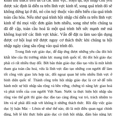
khăn thử thách trên tất cả các lĩnh vực. Hiện tại, hội nhập chủ yếu
được xác định là diễn ra trên lĩnh vực kinh tế, song quá trình đó sẽ
không dừng lại ở đó, nó còn tuỳ thuộc vào diễn biến của quá trình
toàn cầu hóa. Nếu như quá trình hội nhập chỉ diễn ra trên lĩnh vực
kinh tế thì mọi việc đơn giản hơn nhiều, song như trên chúng ta
đã đề cập, toàn cầu hoá là một quá trình hết sức mạnh mẽ mà
không loại trừ các lĩnh vực khác. Vấn đề đặt ra làm sao tận dụng
được cơ hội loại trừ được nguy cơ thách thức khi chúng ta hội
nhập ngày càng sâu rộng vào quá trình đó.
Trong lĩnh vực giáo dục, để đáp ứng được những yêu cầu đòi hỏi
khắt khe của thị trường nhân lực mang tính quốc tế, thì đòi hỏi giáo dục
phải có rất nhiều thay đổi. Bởi bản thân giáo dục đào tạo vừa là một kênh
tham gia toàn cầu hoá, vừa là lĩnh vực đào tạo những con người để làm
tốt công việc giao lưu hợp tác, đối ngoại quan hệ trên nhiều lĩnh vực ở
bình diện quốc tế. Thành công trên hội nhập giáo dục là cơ sở để tiến
hành một sự hội nhập sâu rộng và bền vững, chứng tỏ năng lực giao hoà
và phát triển của con người Việt Nam. Nước ta thực hiện hội nhập sâu
rộng vào thế giới thì giáo dục đào tạo càng đóng vai trò, trách nhiệm to
lớn và sẽ phải đối mặt với không ít những thách thức. Rồi đây việc giáo
dục lý luận Mác – Lênin sẽ như thế nào, đó là một điều quan ngại chính
đáng, bởi lẻ khi thực hiện giáo dục có tính hội nhập, đảm bảo năng lực