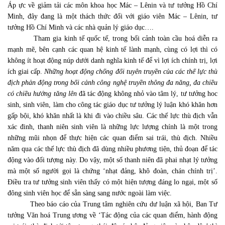
Áp ực về giảm tải các môn khoa học Mác – Lênin và tư tưởng Hồ Chí
Minh, đây đang là một thách thức đối với giáo viên Mác – Lênin, tư
tưởng Hồ Chí Minh và các nhà quản lý giáo dục….
Tham gia kinh tế quốc tế, trong bối cảnh toàn cầu hoá diễn ra
mạnh mẽ, bên cạnh các quan hệ kinh tế lành mạnh, cùng có lợi thì có
không ít hoạt động núp dưới danh nghĩa kinh tế để vì lợi ích chính trị, lợi
ích giai cấp.
Những hoạt động chống đối tuyên truyền của các thế lực thù
địch phản động trong bối cảnh công nghệ truyền thông đa năng, đa chiều
có chiều hướng tăng lên
đã tác động không nhỏ vào tâm lý, tư tưởng hoc
sinh, sinh viên, làm cho công tác giáo dục tư tưởng lý luận khó khăn hơn
gấp bội, khó khăn nhất là khi đi vào chiều sâu. Các thế lực thù địch vẫn
xác đinh, thanh niên sinh viên là những lực lượng chính là một trong
những mũi nhọn để thực hiện các quan điểm sai trái, thù địch. Nhiều
năm qua các thế lực thù địch đã dùng nhiều phương tiện, thủ đoạn để tác
động vào đối tượng này. Do vậy, một số thanh niên đã phai nhạt lý tưởng
mà một số người gọi là chứng ‘nhạt đảng, khô đoàn, chán chính trị’.
Điều tra tư tưởng sinh viên thấy có một hiện tượng đáng lo ngại, một số
đông sinh viên học để sẵn sàng sang nước ngoài làm việc.
Theo báo cáo của Trung tâm nghiên cứu dư luận xã hội, Ban Tư
tưởng Văn hoá Trung ương về ‘Tác động của các quan điểm, hành động