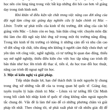
học nên còn lúng túng trong việc bắt kịp những đòi hỏi cao hơn về giảng
dạy trong tình hình mới.
Khó khăn về điều kiện vật chất trong việc nâng cao đời sống của
đội ngũ làm công tác giảng dạy nghiên cứu lý luận chính trị Mác –
Lênin.
Trước sự phát triển của kinh tế thị trường, đời sống của cán bộ
giảng viên Mác – Lênin còn eo hẹp, bản thân công việc chuyên môn đặc
thù làm cho đội ngũ này khó ứng xử trong một thị trường năng động.
Trong khi kinh tế thị trường có không ít những cám dỗ và nhu cần cao
về đời sống vật chất, tiêu dùng nên không ít người cảm thấy chưa thực sự
yên tâm với công việc, nghề nghiệp, có tư tưởng bi quan dao động, thiếu
say mê nghề nghiệp, thiếu điều kiện cho việc học tập nâng cao trình độ
bản thân như học lên trình độ thạc sĩ, tiến sĩ, du học trao đổi học thuật,
nâng cao trình độ ngoại ngữ tin học.
3. Một số kiến nghị và giải pháp.
Tiếp nhận thuận lợi, hạn chế thách thức là một nguyên lý chung
trong ứng xử những vấn đề của ta trong quan hệ quốc tế. Giảng dạy,
tuyên truyền lý luận chính trị Mác – Lênin và tư tưởng Hồ Chí Minh
trong bối cảnh hội nhập kinh tế quốc tế cũng không nằm ngoài nguyên
tắc chung đó. Vấn đề là làm thế nào để có những phương châm và giải
pháp tốt nhất. Theo chúng tôi, sẽ phải xuất phát từ rất nhiều giác độ để