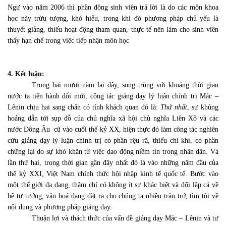
Ngư vào năm 2006 thì phần đông sinh viên trả lời là do các môn khoa
học này trừu tượng, khó hiểu, trong khi đó phương pháp chủ yếu là
thuyết giảng, thiếu hoạt động tham quan, thực tế nên làm cho sinh viên
thấy hạn chế trong việc tiếp nhận môn học
4. Kết luận:
Trong hai mươi năm lại đây, song trùng với khoảng thời gian
nước ta tiến hành đổi mới, công tác giảng dạy lý luận chính trị Mác –
Lênin chịu hai sang chấn có tính khách quan đó là:
Thứ nhất
, sự khủng
hoảng dẫn tới sụp đỗ của chủ nghĩa xã hội chủ nghĩa Liên Xô và các
nước Đông Âu
cũ vào cuối thế kỷ XX, hiện thực đó làm công tác nghiên
cứu giảng dạy lý luận chính trị có phần rệu rã, thiếu chí khí, có phần
chững lại do sự khó khăn từ việc dao động niềm tin trong nhân dân. Và
lần thứ hai, trong thời gian gần đây nhất đó là vào những năm đầu của
thế kỷ XXI, Việt Nam chính thức hội nhập kinh tế quốc tế. Bước vào
một thế giới đa dạng, thậm chí có không ít sự khác biệt và đối lập cả về
hệ tư tưởng, văn hoá đang đặt ra cho chúng ta nhiều trăn trở, tìm tòi về
nội dung và phương pháp giảng dạy.
Thuận lợi và thách thức của vấn đề giảng dạy Mác – Lênin và tư