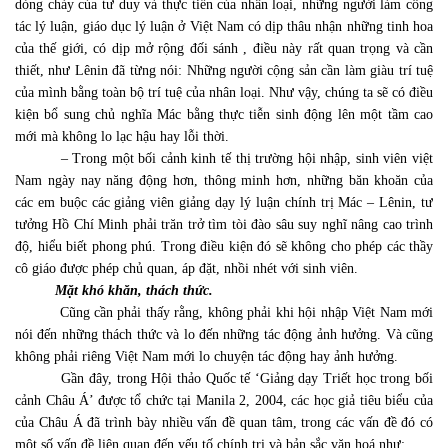
dòng chảy của tư duy và thực tiễn của nhân loại, những người làm công
tác lý luận, giáo dục lý luận ở Việt Nam có dịp thâu nhận những tinh hoa
của thế giới, có dịp mở rộng đối sánh , điều này rất quan trọng và cần
thiết, như Lênin đã từng nói: Những người cộng sản cần làm giàu trí tuệ
của mình bằng toàn bộ trí tuệ của nhân loại. Như vậy, chúng ta sẽ có điều
kiện bổ sung chủ nghĩa Mác bằng thực tiễn sinh động lên một tầm cao
mới mà không lo lạc hậu hay lỗi thời.
– Trong một bối cảnh kinh tế thị trường hội nhập, sinh viên việt
Nam ngày nay năng động hơn, thông minh hơn, những băn khoăn của
các em buộc các giảng viên giảng dạy lý luận chính trị Mác – Lênin, tư
tưởng Hồ Chí Minh phải trăn trở tìm tòi đào sâu suy nghĩ nâng cao trình
độ, hiểu biết phong phú. Trong điều kiện đó sẽ không cho phép các thầy
cô giáo được phép chủ quan, áp đặt, nhồi nhét với sinh viên.
Mặt khó khăn, thách thức.
Cũng cần phải thấy rằng, không phải khi hội nhập Việt Nam mới
nói đến những thách thức và lo đến những tác động ảnh hưởng. Và cũng
không phải riêng Việt Nam mới lo chuyện tác động hay ảnh hưởng.
Gần đây, trong Hội thảo Quốc tế ‘Giảng dạy Triết học trong bối
cảnh Châu Á’ được tổ chức tại Manila 2, 2004, các học giả tiêu biểu của
của Châu Á đã trình bày nhiều vấn đề quan tâm, trong các vấn đề đó có
một số vấn đề liên quan đến yếu tố chính trị và bản sắc văn hoá như;