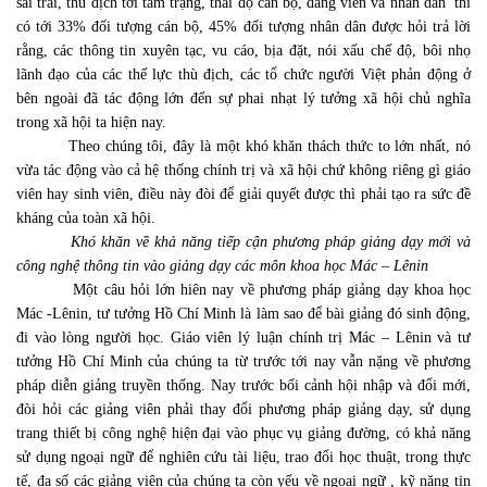
sai trái, thù địch tới tâm trạng, thái độ cán bộ, đảng viên và nhân dân’ thì
có tới 33% đối tượng cán bộ, 45% đối tượng nhân dân được hỏi trả lời
rằng, các thông tin xuyên tạc, vu cáo, bịa đặt, nói xấu chế độ, bôi nhọ
lãnh đạo của các thế lực thù địch, các tổ chức người Việt phản động ở
bên ngoài đã tác động lớn đến sự phai nhạt lý tưởng xã hội chủ nghĩa
trong xã hội ta hiện nay.
Theo chúng tôi, đây là một khó khăn thách thức to lớn nhất, nó
vừa tác động vào cả hệ thống chính trị và xã hội chứ không riêng gì giáo
viên hay sinh viên, điều này đòi để giải quyết được thì phải tạo ra sức đề
kháng của toàn xã hội.
Khó khăn về khả năng tiếp cận phương pháp giảng dạy mới và
công nghệ thông tin vào giảng dạy các môn khoa học Mác – Lênin
Một câu hỏi lớn hiên nay về phương pháp giảng dạy khoa học
Mác -Lênin, tư tưởng Hồ Chí Minh là làm sao để bài giảng đó sinh động,
đi vào lòng người học. Giáo viên lý luận chính trị Mác – Lênin và tư
tưởng Hồ Chí Minh của chúng ta từ trước tới nay vẫn nặng về phương
pháp diễn giảng truyền thống. Nay trước bối cảnh hội nhập và đổi mới,
đòi hỏi các giảng viên phải thay đổi phương pháp giảng dạy, sử dụng
trang thiết bị công nghệ hiện đại vào phục vụ giảng đường, có khả năng
sử dụng ngoại ngữ để nghiên cứu tài liệu, trao đổi học thuật, trong thực
tế, đa số các giảng viên của chúng ta còn yếu về ngoại ngữ , kỹ năng tin