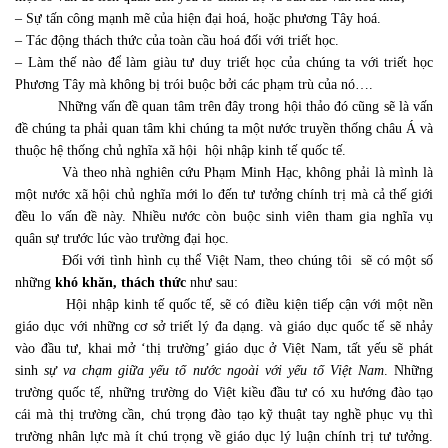
– Sự tấn công mạnh mẽ của hiện đại hoá, hoặc phương Tây hoá.
– Tác động thách thức của toàn cầu hoá đối với triết học.
– Làm thế nào để làm giàu tư duy triết học của chúng ta với triết học
Phương Tây mà không bị trói buộc bởi các phạm trù của nó….
Những vấn đề quan tâm trên đây trong hội thảo đó cũng sẽ là vấn
đề chúng ta phải quan tâm khi chúng ta một nước truyền thống châu Á và
thuộc hệ thống chủ nghĩa xã hội
hội nhập kinh tế quốc tế.
Và theo nhà nghiên cứu Phạm Minh Hạc, không phải là mình là
một nước xã hội chủ nghĩa mới lo đến tư tưởng chính trị mà cả thế giới
đều lo vấn đề này. Nhiều nước còn buộc sinh viên tham gia nghĩa vụ
quân sự trước lúc vào trường đại học.
Đối với tình hình cụ thể Việt Nam, theo chúng tôi
sẽ có một số
những
khó khăn, thách thức
như sau:
Hội nhập kinh tế quốc tế, sẽ có điều kiện tiếp cận với một nền
giáo dục với những cơ sở triết lý đa dạng. và giáo dục quốc tế sẽ nhảy
vào đầu tư, khai mở ‘thị trường’ giáo dục ở Việt Nam, tất yếu sẽ phát
sinh
sự va chạm giữa yếu tố nước ngoài với yếu tố Việt Nam
. Những
trường quốc tế, những trường do Việt kiều đầu tư có xu hướng đào tạo
cái mà thị trường cần, chú trọng đào tạo kỹ thuật tay nghề phục vụ thì
trường nhân lực mà ít chú trọng về giáo dục lý luận chính trị tư tưởng.