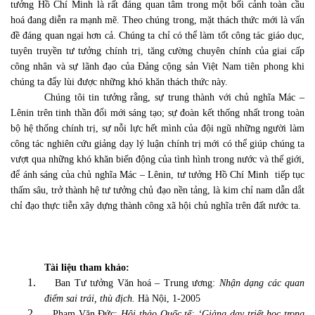
tưởng Hồ Chí Minh là rất đáng quan tâm trong một bối cảnh toàn cầu
hoá đang diễn ra mạnh mẽ. Theo chúng trong, mặt thách thức mới là vấn
đề đáng quan ngại hơn cả. Chúng ta chỉ có thể làm tốt công tác giáo dục,
tuyên truyền tư tưởng chính trị, tăng cường chuyên chính của giai cấp
công nhân và sự lãnh đạo của Đảng cộng sản Việt Nam tiên phong khi
chúng ta đẩy lùi được những khó khăn thách thức này.
Chúng tôi tin tưởng rằng, sự trung thành với chủ nghĩa Mác –
Lênin trên tinh thần đổi mới sáng tạo; sự đoàn kết thống nhất trong toàn
bộ hệ thống chính trị, sự nỗi lực hết mình của đội ngũ những người làm
công tác nghiên cứu giảng dạy lý luận chính trị mới có thể giúp chúng ta
vượt qua những khó khăn biến động của tình hình trong nước và thế giới,
để ánh sáng của chủ nghĩa Mác – Lênin, tư tưởng Hồ Chí Minh
tiếp tục
thấm sâu, trở thành hệ tư tưởng chủ đạo nền tảng, là kim chỉ nam dẫn dắt
chỉ đạo thực tiễn xây dựng thành công xã hội chủ nghĩa trên đất nước ta.
Tài liệu tham khảo:
1.
Ban Tư tưởng Văn hoá – Trung ương:
Nhận dạng các quan
điểm sai trái, thù địch.
Hà Nội, 1-2005
2.
Phạm Văn Đức:
Hội thảo Quốc tế: ‘Giảng dạy triết học trong