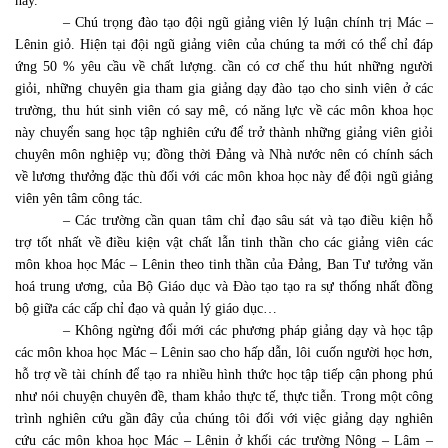
này.
– Chú trọng đào tạo đội ngũ giảng viên lý luận chính trị Mác –
Lênin giỏ. Hiện tại đội ngũ giảng viên của chúng ta mới có thể chỉ đáp
ứng 50 % yêu cầu về chất lượng. cần có cơ chế thu hút những người
giỏi, những chuyên gia tham gia giảng dạy đào tạo cho sinh viên ở các
trường, thu hút sinh viên có say mê, có năng lực về các môn khoa học
này chuyển sang học tập nghiên cứu để trở thành những giảng viên giỏi
chuyên môn nghiệp vụ; đồng thời Đảng và Nhà nước nên có chính sách
về lương thưởng đặc thù đối với các môn khoa học này để đội ngũ giảng
viên yên tâm công tác.
– Các trường cần quan tâm chỉ đạo sâu sát và tạo điều kiện hỗ
trợ tốt nhất về điều kiện vật chất lẫn tinh thần cho các giảng viên các
môn khoa học Mác – Lênin theo tinh thần của Đảng, Ban Tư tưởng văn
hoá trung ương, của Bộ Giáo dục và Đào tạo tạo ra sự thống nhất đồng
bộ giữa các cấp chỉ đạo và quản lý giáo dục…
– Không ngừng đổi mới các phương pháp giảng dạy và học tập
các môn khoa học Mác – Lênin sao cho hấp dẫn, lôi cuốn người học hơn,
hỗ trợ về tài chính để tạo ra nhiều hình thức học tập tiếp cận phong phú
như nói chuyện chuyên đề, tham khảo thực tế, thực tiễn. Trong một công
trình nghiên cứu gần đây của chúng tôi đối với việc giảng dạy nghiên
cứu các môn khoa học Mác – Lênin ở khối các trường Nông – Lâm –