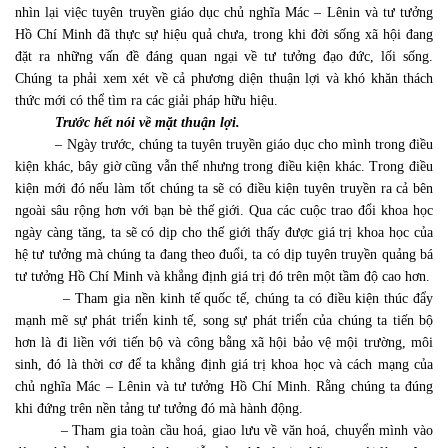
nhìn lại việc tuyên truyền giáo dục chủ nghĩa Mác – Lênin và tư tưởng
Hồ Chí Minh đã thực sự hiệu quả chưa, trong khi đời sống xã hội đang
đặt ra những vấn đề đáng quan ngại về tư tưởng đạo đức, lối sống.
Chúng ta phải xem xét về cả phương diện thuận lợi và khó khăn thách
thức mới có thể tìm ra các giải pháp hữu hiệu.
Trước hết nói về mặt thuận lợi.
– Ngày trước, chúng ta tuyên truyền giáo dục cho mình trong điều
kiện khác, bây giờ cũng vẫn thế nhưng trong điều kiện khác. Trong điều
kiện mới đó nếu làm tốt chúng ta sẽ có điều kiện tuyên truyền ra cả bên
ngoài sâu rộng hơn với bạn bè thế giới. Qua các cuộc trao đổi khoa học
ngày càng tăng, ta sẽ có dịp cho thế giới thấy được giá trị khoa học của
hệ tư tưởng mà chúng ta đang theo đuổi, ta có dịp tuyên truyền quảng bá
tư tưởng Hồ Chí Minh và khẳng định giá trị đó trên một tầm độ cao hơn.
– Tham gia nền kinh tế quốc tế, chúng ta có điều kiện thúc đẩy
mạnh mẽ sự phát triển kinh tế, song sự phát triển của chúng ta tiến bộ
hơn là đi liền với tiến bộ và công bằng xã hội bảo vệ mội trường, môi
sinh, đó là thời cơ để ta khẳng định giá trị khoa học và cách mạng của
chủ nghĩa Mác – Lênin và tư tưởng Hồ Chí Minh. Rằng chúng ta đúng
khi đứng trên nền tảng tư tưởng đó mà hành động.
– Tham gia toàn cầu hoá, giao lưu về văn hoá, chuyển mình vào