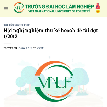
Skip
to
content
TIN TỨC CHUNG TTSK
Hội nghị nghiệm thu kế hoạch đề tài đợt
1/2012
POSTED ON
16-06-2012
BY
VNUF