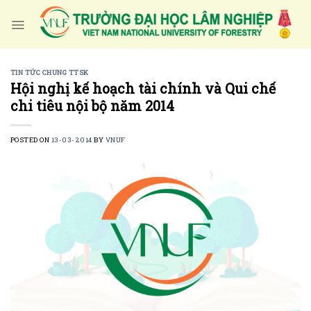
Skip
to
content
TIN TỨC CHUNG TTSK
Hội nghị kế hoạch tài chính và Qui chế
chi tiêu nội bộ năm 2014
POSTED ON
13-03-2014
BY
VNUF