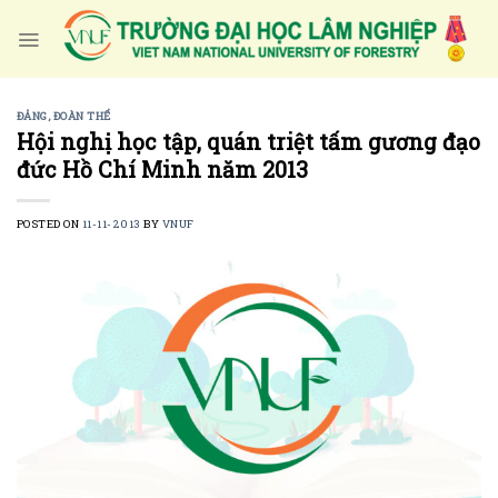
Skip
to
content
ĐẢNG, ĐOÀN THỂ
Hội nghị học tập, quán triệt tấm gương đạo
đức Hồ Chí Minh năm 2013
POSTED ON
11-11-2013
BY
VNUF