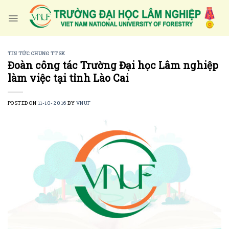
Skip
to
content
TIN TỨC CHUNG TTSK
Đoàn công tác Trường Đại học Lâm nghiệp
làm việc tại tỉnh Lào Cai
POSTED ON
11-10-2016
BY
VNUF