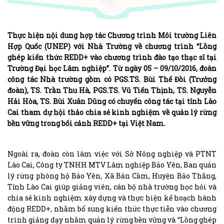
Thực hiện nội dung hợp tác Chương trình Môi trường Liên
Hợp Quốc (UNEP) với Nhà Trường về chương trình “Lồng
ghép kiến thức REDD+ vào chương trình đào tạo thạc sĩ tại
Trường Đại học Lâm nghiệp”. Từ ngày 05 – 09/10/2016, đoàn
công tác Nhà trường gồm có PGS.TS. Bùi Thế Đồi (Trưởng
đoàn), TS. Trần Thu Hà, PGS.TS. Vũ Tiến Thịnh, TS. Nguyễn
Hải Hòa, TS. Bùi Xuân Dũng có chuyến công tác tại tỉnh Lào
Cai tham dự hội thảo chia sẻ kinh nghiệm về quản lý rừng
bền vững trong bối cảnh REDD+ tại Việt Nam.
Ngoài ra, đoàn còn làm việc với Sở Nông nghiệp và PTNT
Lào Cai, Công ty TNHH MTV Lâm nghiệp Bảo Yên, Ban quản
lý rừng phòng hộ Bảo Yên, Xã Bản Cầm, Huyện Bảo Thắng,
Tỉnh Lào Cai giúp giảng viên, cán bộ nhà trường học hỏi và
chia sẻ kinh nghiệm xây dựng và thực hiện kế hoạch hành
động REDD+, nhằm bổ sung kiến thức thực tiễn vào chương
trình giảng dạy nhằm quản lý rừng bền vững và “Lồng ghép