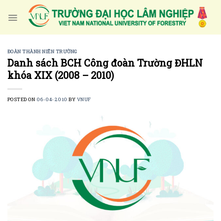
Skip
to
content
ĐOÀN THÀNH NIÊN TRƯỜNG
Danh sách BCH Công đoàn Trường ĐHLN
khóa XIX (2008 – 2010)
POSTED ON
06-04-2010
BY
VNUF