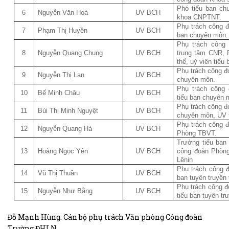
Phó tiểu ban ch
6
Nguyễn Văn Hoà
UV BCH
khoa CNPTNT.
Phụ trách công đ
7
Phạm Thị Huyền
UV BCH
ban chuyên môn.
Phụ trách công
8
Nguyễn Quang Chung
UV BCH
trung tâm CNR, P
thể, uỷ viên tiể
Phụ trách công đ
9
Nguyễn Thị Lan
UV BCH
chuyên môn.
Phụ trách công
10
Bế Minh Châu
UV BCH
tiểu ban chuyên 
Phụ trách công đ
11
Bùi Thị Minh Nguyệt
UV BCH
chuyên môn, UV 
Phụ trách công 
12
Nguyễn Quang Hà
UV BCH
Phòng TBVT.
Trưởng tiểu ban 
13
Hoàng Ngọc Yên
UV BCH
công đoàn Phòn
Lênin
Phụ trách công 
14
Vũ Thị Thuần
UV BCH
ban tuyên truyền 
Phụ trách công 
15
Nguyễn Như Bằng
UV BCH
tiểu ban tuyên tr
Đỗ Mạnh Hùng: Cán bộ phụ trách Văn phòng Công đoàn
Trường ĐHLN.