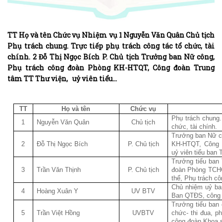
TT Họ và tên Chức vụ Nhiệm vụ 1 Nguyễn Văn Quân Chủ tịch
Phụ trách chung. Trực tiếp phụ trách công tác tổ chức, tài
chính. 2 Đỗ Thị Ngọc Bích P. Chủ tịch Trưởng ban Nữ công,
Phụ trách công đoàn Phòng KH-HTQT, Công đoàn Trung
tâm TT Thư viện, uỷ viên tiểu…
TT
Họ và tên
Chức vụ
Phụ trách chung.
1
Nguyễn Văn Quân
Chủ tịch
chức, tài chính.
Trưởng ban Nữ c
2
Đỗ Thị Ngọc Bích
P. Chủ tịch
KH-HTQT, Công 
uỷ viên tiểu ban 
Trưởng tiểu ban 
3
Trần Văn Thịnh
P. Chủ tịch
đoàn Phòng TCHC
thể, Phụ trách c
Chủ nhiệm uỷ ban
4
Hoàng Xuân Y
UV BTV
Ban QTĐS, công 
Trưởng tiểu ban 
5
Trần Việt Hồng
UVBTV
chức- thi đua, p
công đoàn Khoa s