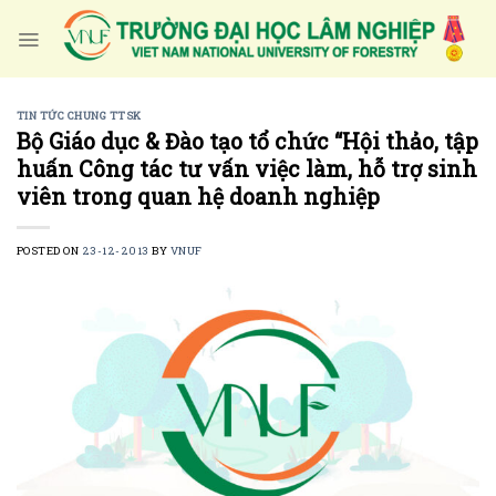
Skip
to
content
TIN TỨC CHUNG TTSK
Bộ Giáo dục & Đào tạo tổ chức “Hội thảo, tập
huấn Công tác tư vấn việc làm, hỗ trợ sinh
viên trong quan hệ doanh nghiệp
POSTED ON
23-12-2013
BY
VNUF