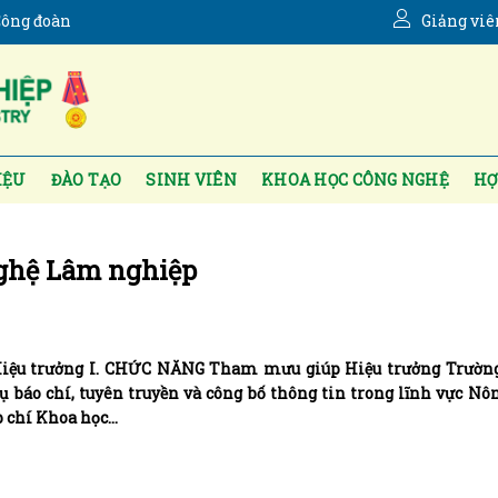
ông đoàn
Giảng viê
IỆU
ĐÀO TẠO
SINH VIÊN
KHOA HỌC CÔNG NGHỆ
HỢ
nghệ Lâm nghiệp
 Hiệu trưởng I. CHỨC NĂNG Tham mưu giúp Hiệu trưởng Trường
 báo chí, tuyên truyền và công bố thông tin trong lĩnh vực N
p chí Khoa học…