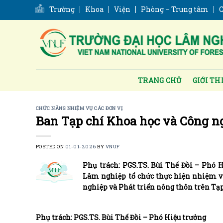
Skip
Trường
Khoa
Viện
Phòng – Trung tâm
C
to
content
TRANG CHỦ
GIỚI TH
CHỨC NĂNG NHIỆM VỤ CÁC ĐƠN VỊ
Ban Tạp chí Khoa học và Công 
POSTED ON
01-01-2026
BY
VNUF
Phụ trách: PGS.TS. Bùi Thế Đồi – Phó
Lâm nghiệp tổ chức thực hiện nhiệm vụ
nghiệp và Phát triển nông thôn trên Tạ
Phụ trách: PGS.TS. Bùi Thế Đồi – Phó Hiệu trưởng