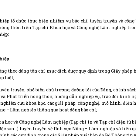
ệp tổ chức thực hiện nhiệm vụ báo chí, tuyên truyền và công
 nông thôn trên Tạp chí Khoa học và Công nghệ Lâm nghiệp tr
iệp;
hiệp
ng theo đúng tôn chỉ, mục đích được quy định trong Giấy phép 
p luật;
uyên truyền, phổ biến chủ trương, đường lối của Đảng, chính sác
 và Phát triển nông thôn; hướng dẫn nghiệp vụ, trao đổi kinh 
ả nghiên cứu khoa học, các giải pháp, công nghệ, mô hình, điển 
Nông – Lâm nghiệp thông qua hoạt động báo chí;
oa học và Công nghệ Lâm nghiệp (Tạp chí in và Tạp chí điện tử b
 đặc san…) tuyên truyền về lĩnh vực Nông – Lâm nghiệp và liên q
hỉnh các quy định trong các Giấy phép xuất bản do Bộ Thông tin 