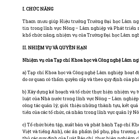
I. CHỨC NĂNG
Tham mưu giúp Hiệu trưởng Trường Đại học Lâm nghi
tin trong lĩnh vực Nông – Lâm nghiệp và Phát triển
khổ chức năng, nhiệm vụ của Trường Đại học Lâm ngh
II. NHIỆM VỤ VÀ QUYỀN HẠN
Nhiệm vụ của Tạp chí Khoa học và Công nghệ Lâm ng
a) Tạp chí Khoa học và Công nghệ Lâm nghiệp hoạt độ
do cơ quan có thẩm quyền cấp và theo quy định của phá
b) Xây dựng kế hoạch và tổ chức thực hiện nhiệm vụ t
luật của Nhà nước trong lĩnh vực Nông – Lâm nghiệp
công tác quản lý; giới thiệu những thành tựu, kết qu
tiến của các tổ chức, cá nhân trong lĩnh vực quản lý 
c) Tổ chức biên tập, xuất bản và phát hành Tạp chí Kh
Việt và tiếng Anh), các ấn phẩm (số phụ, phụ trương,
thủ các quy định của Luật Báo chí, thực hiện nghiêm c