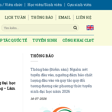
n / Viên chức
Học viên/Sinh viên
Cựu sinh viên
LỊCH TUẦN
THÔNG BÁO
EMAIL
LIÊN HỆ
P TÁC QUỐC TẾ
TUYỂN SINH
CÔNG KHAI CLĐT
THÔNG BÁO
Thông báo (Điểm sàn): Nguồn xét
tuyển đầu vào, ngưỡng đảm bảo chất
lượng đầu vào và quy tắc quy đổi
 Đại học
tương đương các phương thức tuyển
ông – Lâm
sinh đại học năm 2026
14-07-2026