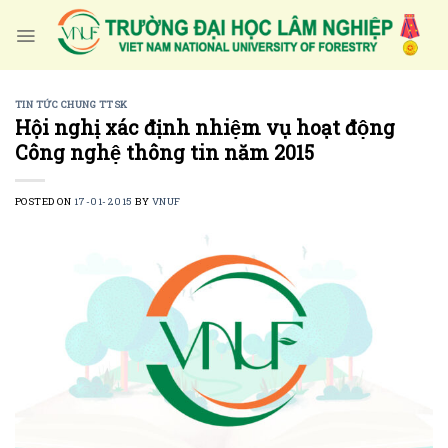
Skip
to
content
TIN TỨC CHUNG TTSK
Hội nghị xác định nhiệm vụ hoạt động
Công nghệ thông tin năm 2015
POSTED ON
17-01-2015
BY
VNUF