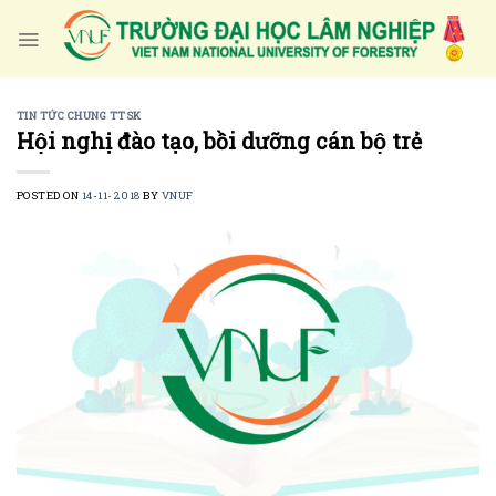
Skip
to
content
TIN TỨC CHUNG TTSK
Hội nghị đào tạo, bồi dưỡng cán bộ trẻ
POSTED ON
14-11-2018
BY
VNUF