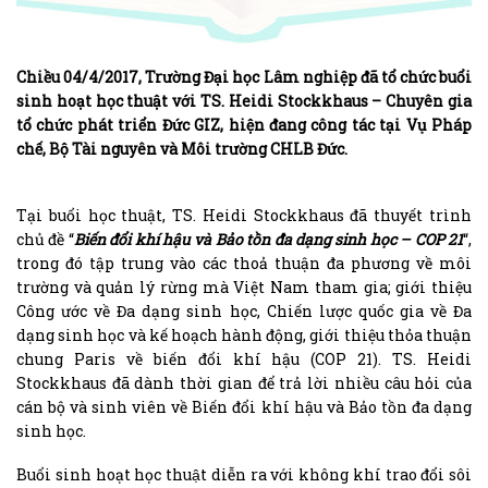
Chiều 04/4/2017, Trường Đại học Lâm nghiệp đã tổ chức buổi
sinh hoạt học thuật với TS. Heidi Stockkhaus – Chuyên gia
tổ chức phát triển Đức GIZ, hiện đang công tác tại Vụ Pháp
chế, Bộ Tài nguyên và Môi trường CHLB Đức.
Tại buổi học thuật, TS. Heidi Stockkhaus đã thuyết trình
chủ đề “
Biến đổi khí hậu và Bảo tồn đa dạng sinh học – COP 21
“,
trong đó tập trung vào các thoả thuận đa phương về môi
trường và quản lý rừng mà Việt Nam tham gia; giới thiệu
Công ước về Đa dạng sinh học, Chiến lược quốc gia về Đa
dạng sinh học và kế hoạch hành động, giới thiệu thỏa thuận
chung Paris về biến đổi khí hậu (COP 21). TS. Heidi
Stockkhaus đã dành thời gian để trả lời nhiều câu hỏi của
cán bộ và sinh viên về Biến đổi khí hậu và Bảo tồn đa dạng
sinh học.
Buổi sinh hoạt học thuật diễn ra với không khí trao đổi sôi