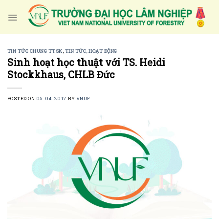
Skip
to
content
TIN TỨC CHUNG TTSK
,
TIN TỨC, HOẠT ĐỘNG
Sinh hoạt học thuật với TS. Heidi
Stockkhaus, CHLB Đức
POSTED ON
05-04-2017
BY
VNUF