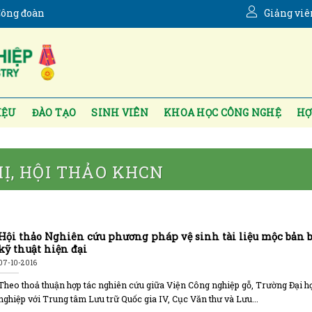
ông đoàn
Giảng viê
IỆU
ĐÀO TẠO
SINH VIÊN
KHOA HỌC CÔNG NGHỆ
HỢ
HỊ, HỘI THẢO KHCN
Hội thảo Nghiên cứu phương pháp vệ sinh tài liệu mộc bản 
kỹ thuật hiện đại
07-10-2016
Theo thoả thuận hợp tác nghiên cứu giữa Viện Công nghiệp gỗ, Trường Đại 
nghiệp với Trung tâm Lưu trữ Quốc gia IV, Cục Văn thư và Lưu...