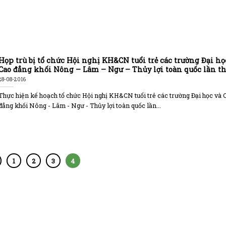
Họp trù bị tổ chức Hội nghị KH&CN tuổi trẻ các trường Đại họ
Cao đẳng khối Nông – Lâm – Ngư – Thủy lợi toàn quốc lần th
năm 2016
28-08-2016
Thực hiện kế hoạch tổ chức Hội nghị KH&CN tuổi trẻ các trường Đại học và 
đẳng khối Nông - Lâm - Ngư - Thủy lợi toàn quốc lần...
1
2
3
4