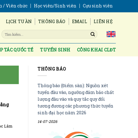
n / Viên chức
Học viên/Sinh viên
Cựu sinh viên
LỊCH TUẦN
THÔNG BÁO
EMAIL
LIÊN HỆ
P TÁC QUỐC TẾ
TUYỂN SINH
CÔNG KHAI CLĐT
THÔNG BÁO
Thông báo (Điểm sàn): Nguồn xét
tuyển đầu vào, ngưỡng đảm bảo chất
lượng đầu vào và quy tắc quy đổi
bằng
tương đương các phương thức tuyển
sinh đại học năm 2026
14-07-2026
học Lâm