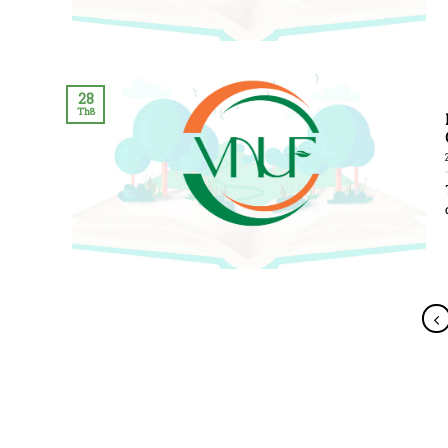
28
Th8