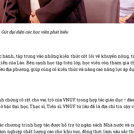
 Gút đại diện các học viên phát biểu
c hành, tập trung vào những kiến thức cốt lõi về khuyến nông, tr
tiễn của Lào. Bên cạnh học tập trên lớp, học viên còn tham gia 
u địa phương, giúp củng cố kiến thức và nâng cao năng lực áp d
 chứng rõ rệt cho vai trò của VNUF trong hợp tác giáo dục – đào
 bậc Đại học, Thạc sĩ, Tiến sĩ, VNUF từ lâu đã là địa chỉ tin cậy 
ác chương trình hợp tác được hỗ trợ từ ngân sách Nhà nước và cá
lâm nghiệp chất lượng cao cho khu vực, đồng thời làm sâu sắc 