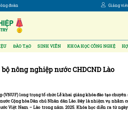
ông đoàn
Giảng viê
IỆU
ĐÀO TẠO
SINH VIÊN
KHOA HỌC CÔNG NGHỆ
HỢ
án bộ nông nghiệp nước CHDCND Lào
p (VNUF) long trọng tổ chức Lễ khai giảng khóa đào tạo chuyên
ừ nước Cộng hòa Dân chủ Nhân dân Lào. Đây là nhiệm vụ nhằm c
ước Việt Nam – Lào trong năm 2025. Khóa học diễn ra từ ngày