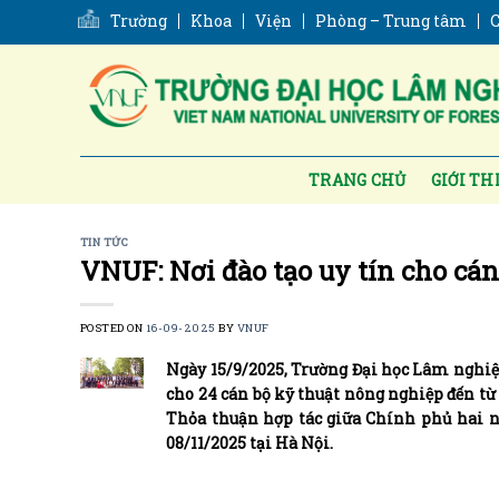
Skip
Trường
Khoa
Viện
Phòng – Trung tâm
C
to
content
TRANG CHỦ
GIỚI TH
TIN TỨC
VNUF: Nơi đào tạo uy tín cho c
POSTED ON
16-09-2025
BY
VNUF
Ngày 15/9/2025, Trường Đại học Lâm nghiệ
cho 24 cán bộ kỹ thuật nông nghiệp đến t
Thỏa thuận hợp tác giữa Chính phủ hai n
08/11/2025 tại Hà Nội.