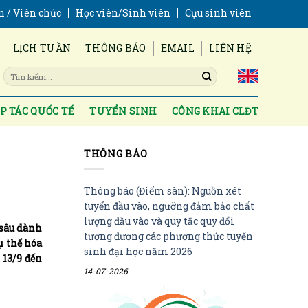
n / Viên chức
Học viên/Sinh viên
Cựu sinh viên
LỊCH TUẦN
THÔNG BÁO
EMAIL
LIÊN HỆ
P TÁC QUỐC TẾ
TUYỂN SINH
CÔNG KHAI CLĐT
THÔNG BÁO
Thông báo (Điểm sàn): Nguồn xét
tuyển đầu vào, ngưỡng đảm bảo chất
lượng đầu vào và quy tắc quy đổi
 sâu dành
tương đương các phương thức tuyển
ụ thể hóa
sinh đại học năm 2026
 13/9 đến
14-07-2026