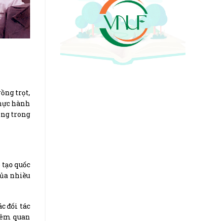
ồng trọt,
thực hành
ụng trong
 tạo quốc
của nhiều
c đối tác
thêm quan