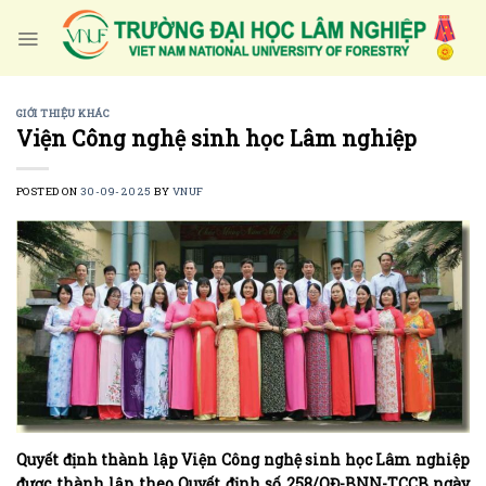
Skip
to
content
GIỚI THIỆU KHÁC
Viện Công nghệ sinh học Lâm nghiệp
POSTED ON
30-09-2025
BY
VNUF
Quyết định thành lập Viện Công nghệ sinh học Lâm nghiệp
được thành lập theo Quyết định số 258/QĐ-BNN-TCCB ngày