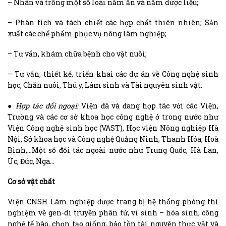
– Nhân và trồng một số loài nấm ăn và nấm dược liệu;
– Phân tích và tách chiết các hợp chất thiên nhiên; Sản
xuất các chế phẩm phục vụ nông lâm nghiệp;
– Tư vấn, khám chữa bệnh cho vật nuôi;
– Tư vấn, thiết kế, triển khai các dự án về Công nghệ sinh
học, Chăn nuôi, Thú y, Lâm sinh và Tài nguyên sinh vật.
● Hợp tác đối ngoại:
Viện đã và đang hợp tác với các Viện,
Trường và các cơ sở khoa học công nghệ ở trong nước như
Viện Công nghệ sinh học (VAST), Học viện Nông nghiệp Hà
Nội, Sở khoa học và Công nghệ Quảng Ninh, Thanh Hóa, Hoà
Bình,…Một số đối tác ngoài nước như Trung Quốc, Hà Lan,
Úc, Đức, Nga…
Cơ sở vật chất
Viện CNSH Lâm nghiệp được trang bị hệ thống phòng thí
nghiệm về gen-di truyền phân tử, vi sinh – hóa sinh, công
nghệ tế bào, chọn tạo giống, bảo tồn tài nguyên thực vật và