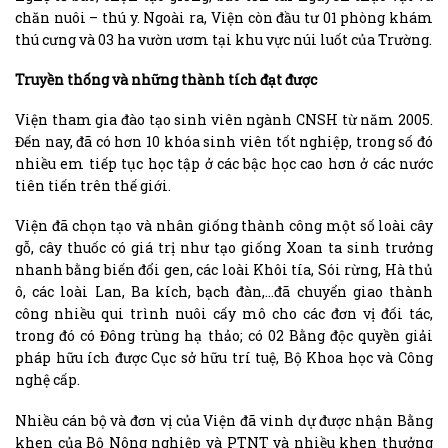
chăn nuôi – thú y. Ngoài ra, Viện còn đầu tư 01 phòng khám
thú cưng và 03 ha vườn ươm tại khu vực núi luốt của Trường.
Truyền thống và những thành tích đạt được
Viện tham gia đào tạo sinh viên ngành CNSH từ năm 2005.
Đến nay, đã có hơn 10 khóa sinh viên tốt nghiệp, trong số đó
nhiều em tiếp tục học tập ở các bậc học cao hơn ở các nước
tiên tiến trên thế giới.
Viện đã chọn tạo và nhân giống thành công một số loài cây
gỗ, cây thuốc có giá trị như tạo giống Xoan ta sinh trưởng
nhanh bằng biến đổi gen, các loài Khôi tía, Sói rừng, Hà thủ
ô, các loài Lan, Ba kích, bạch đàn,…đã chuyển giao thành
công nhiều qui trình nuôi cấy mô cho các đơn vị đối tác,
trong đó có Đông trùng hạ thảo; có 02 Bằng độc quyền giải
pháp hữu ích được Cục sở hữu trí tuệ, Bộ Khoa học và Công
nghệ cấp.
Nhiều cán bộ và đơn vị của Viện đã vinh dự được nhận Bằng
khen của Bộ Nông nghiệp và PTNT và nhiều khen thưởng