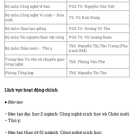
Bộ môn Công nghệ tế bào
PGS.TS. Nguyễn Văn Việt
Bộ môn Công nghệ Vi sinh – Hóa
TS. Vũ Kim Dung
sinh
Bộ môn Chọn tạo giống
PGS.TS. Hoàng Vũ Thơ
Bộ môn Tài nguyên thực vật rừng
PGS.TS. Vũ Quang Nam
ThS. Nguyễn Thị Thu Trang (Phụ
Bộ môn Chăn nuôi – Thú y
trách BM)
Trung tâm Tư vấn và chuyển giao
ThS. Phùng Văn Phê
công nghệ
Phòng Tổng hợp
ThS. Nguyễn Thị Thơ
Lĩnh vực hoạt động chính
●
Đào tạo
– Đào tạo
đại học 2 ngành: Công nghệ sinh học và Chăn nuôi
– Thú y;
– Đào tạo thạc sỹ 01 ngành: Công nghệ sinh học;