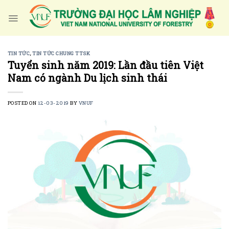
Skip
to
content
TIN TỨC
,
TIN TỨC CHUNG TTSK
Tuyển sinh năm 2019: Lần đầu tiên Việt
Nam có ngành Du lịch sinh thái
POSTED ON
12-03-2019
BY
VNUF