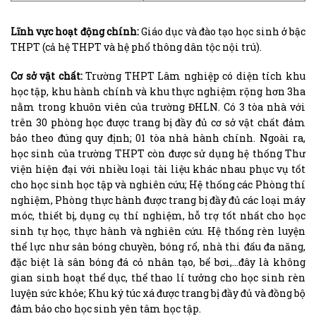
Lĩnh vực hoạt động chính:
Giáo dục và đào tạo học sinh ở bậc
THPT (cả hệ THPT và hệ phổ thông dân tộc nội trú).
Cơ sở vật chất:
Trường THPT Lâm nghiệp có diện tích khu
học tập, khu hành chính và khu thực nghiệm rộng hơn 3ha
nằm trong khuôn viên của trường ĐHLN. Có 3 tòa nhà với
trên 30 phòng học được trang bị đầy đủ cơ sở vật chất đảm
bảo theo đúng quy định; 01 tòa nhà hành chính. Ngoài ra,
học sinh của trường THPT còn được sử dụng hệ thống Thư
viện hiện đại với nhiều loại tài liệu khác nhau phục vụ tốt
cho học sinh học tập và nghiên cứu; Hệ thống các Phòng thí
nghiệm, Phòng thực hành được trang bị đầy đủ các loại máy
móc, thiết bị, dụng cụ thí nghiệm, hỗ trợ tốt nhất cho học
sinh tự học, thực hành và nghiên cứu. Hệ thống rèn luyện
thể lực như sân bóng chuyền, bóng rổ, nhà thi đấu đa năng,
đặc biệt là sân bóng đá cỏ nhân tạo, bể bơi,…đây là không
gian sinh hoạt thể dục, thể thao lí tưởng cho học sinh rèn
luyện sức khỏe; Khu ký túc xá được trang bị đầy đủ và đồng bộ
đảm bảo cho học sinh yên tâm học tập.