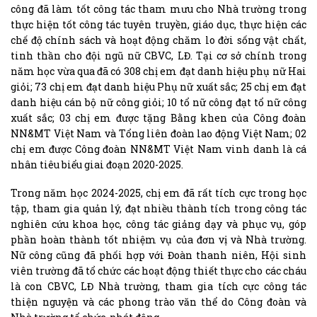
công đã làm tốt công tác tham mưu cho Nhà trường trong
thực hiện tốt công tác tuyên truyền, giáo dục, thực hiện các
chế độ chính sách và hoạt động chăm lo đời sống vật chất,
tinh thần cho đội ngũ nữ CBVC, LĐ. Tại cơ sở chính trong
năm học vừa qua đã có 308 chị em đạt danh hiệu phụ nữ Hai
giỏi; 73 chị em đạt danh hiệu Phụ nữ xuất sắc; 25 chị em đạt
danh hiệu cán bộ nữ công giỏi; 10 tổ nữ công đạt tổ nữ công
xuất sắc; 03 chị em được tặng Bằng khen của Công đoàn
NN&MT Việt Nam và Tổng liên đoàn lao động Việt Nam; 02
chị em được Công đoàn NN&MT Việt Nam vinh danh là cá
nhân tiêu biểu giai đoạn 2020-2025.
Trong năm học 2024-2025, chị em đã rất tích cực trong học
tập, tham gia quản lý, đạt nhiều thành tích trong công tác
nghiên cứu khoa học, công tác giảng dạy và phục vụ, góp
phần hoàn thành tốt nhiệm vụ của đơn vị và Nhà trường.
Nữ công cũng đã phối hợp với Đoàn thanh niên, Hội sinh
viên trường đã tổ chức các hoạt động thiết thực cho các cháu
là con CBVC, LĐ Nhà trường, tham gia tích cực công tác
thiện nguyện và các phong trào văn thể do Công đoàn và