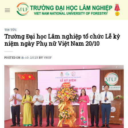
Skip
to
content
TIN TỨC
Trường Đại học Lâm nghiệp tổ chức Lễ kỷ
niệm ngày Phụ nữ Việt Nam 20/10
POSTED ON
18-10-2025
BY
VNUF