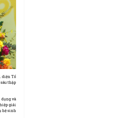
 diện Tổ
 sáu thập
ử dụng và
hiệp giải
ụ hệ sinh