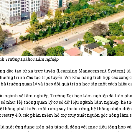
nh Trường Đại học Lâm nghiệp
ng đào tạo từ xa trực tuyến (Learning Management System) là
chương trình đào tạo trực tuyến. Với khả năng tích hợp các công c
hà trường quản lý và theo dõi quá trình học tập một cách hiệu q
 đầu ngành về lâm nghiệp, Trường Đại học Lâm nghiệp đã tiên ph
 số như: Hệ thống quản lý cơ sở dữ liệu ngành lâm nghiệp, hệ t
ệ thống phát hiện mất rừng suy thoái rừng, hệ thống nhận diện
orestry 4.0, các phần mềm hỗ trợ truy xuất nguồn gốc nông lâm 
 là một ứng dụng trên nền tảng di động với mục tiêu tổng hợp và