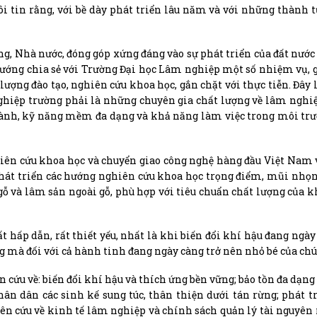
i tin rằng, với bề dày phát triển lâu năm và với những thành t
ảng, Nhà nước, đóng góp xứng đáng vào sự phát triển của đất nước
ớng chia sẻ với Trường Đại học Lâm nghiệp một số nhiệm vụ, 
ượng đào tạo, nghiên cứu khoa học, gắn chặt với thực tiễn. Đây
nghiệp trường phải là những chuyên gia chất lượng về lâm nghiệ
 hành, kỹ năng mềm đa dạng và khả năng làm việc trong môi tr
ghiên cứu khoa học và chuyển giao công nghệ hàng đầu Việt Nam
 phát triển các hướng nghiên cứu khoa học trọng điểm, mũi nhọ
 gỗ và lâm sản ngoài gỗ, phù hợp với tiêu chuẩn chất lượng của k
ất hấp dẫn, rất thiết yếu, nhất là khi biến đổi khí hậu đang ngày
g mà đối với cả hành tinh đang ngày càng trở nên nhỏ bé của chú
cứu về: biến đổi khí hậu và thích ứng bền vững; bảo tồn đa dạng
ân dân các sinh kế sung túc, thân thiện dưới tán rừng; phát t
iên cứu về kinh tế lâm nghiệp và chính sách quản lý tài nguyên