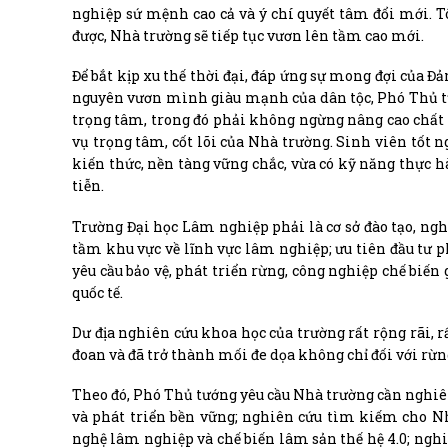
nghiệp sứ mệnh cao cả và ý chí quyết tâm đổi mới. Tô
được, Nhà trường sẽ tiếp tục vươn lên tầm cao mới.
Để bắt kịp xu thế thời đại, đáp ứng sự mong đợi của Đ
nguyên vươn mình giàu mạnh của dân tộc, Phó Thủ tư
trọng tâm, trong đó phải không ngừng nâng cao chất l
vụ trọng tâm, cốt lõi của Nhà trường. Sinh viên tốt 
kiến thức, nền tàng vững chắc, vừa có kỹ năng thực
tiễn.
Trường Đại học Lâm nghiệp phải là cơ sở đào tạo, n
tầm khu vực về lĩnh vực lâm nghiệp; ưu tiên đầu tư
yêu cầu bảo vệ, phát triển rừng, công nghiệp chế biến
quốc tế.
Dư địa nghiên cứu khoa học của trường rất rộng rãi, r
đoan và đã trở thành mối đe dọa không chỉ đối với rừn
Theo đó, Phó Thủ tướng yêu cầu Nhà trường cần nghiên 
và phát triển bền vững; nghiên cứu tìm kiếm cho Nh
nghệ lâm nghiệp và chế biến lâm sản thế hệ 4.0; ngh