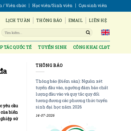
n / Viên chức
Học viên/Sinh viên
Cựu sinh viên
LỊCH TUẦN
THÔNG BÁO
EMAIL
LIÊN HỆ
P TÁC QUỐC TẾ
TUYỂN SINH
CÔNG KHAI CLĐT
THÔNG BÁO
đa
Thông báo (Điểm sàn): Nguồn xét
tuyển đầu vào, ngưỡng đảm bảo chất
lượng đầu vào và quy tắc quy đổi
tương đương các phương thức tuyển
c yêu cầu
sinh đại học năm 2026
 của biến
14-07-2026
nghiệp sứ