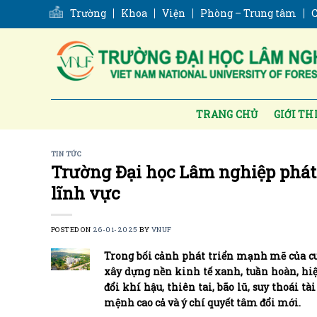
Skip
Trường
Khoa
Viện
Phòng – Trung tâm
C
to
content
TRANG CHỦ
GIỚI TH
TIN TỨC
Trường Đại học Lâm nghiệp phát 
lĩnh vực
POSTED ON
26-01-2025
BY
VNUF
Trong bối cảnh phát triển mạnh mẽ của cuộ
xây dựng nền kinh tế xanh, tuần hoàn, hiện
đổi khí hậu, thiên tai, bão lũ, suy thoái 
mệnh cao cả và ý chí quyết tâm đổi mới.