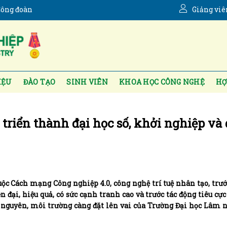
ông đoàn
Giảng viê
IỆU
ĐÀO TẠO
SINH VIÊN
KHOA HỌC CÔNG NGHỆ
HỢ
triển thành đại học số, khởi nghiệp và 
c Cách mạng Công nghiệp 4.0, công nghệ trí tuệ nhân tạo, trướ
 đại, hiệu quả, có sức cạnh tranh cao và trước tác động tiêu cực
tài nguyên, môi trường càng đặt lên vai của Trường Đại học Lâm 