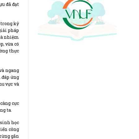
ựu đã đạt
 trong kỷ
giải pháp
 là nhiệm
p, vừa có
ường thực
 và ngang
n đáp ứng
hu vực và
 càng cực
ng ta.
 sinh học
riển công
 rừng gắn