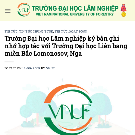
Skip
to
content
TIN TỨC
,
TIN TỨC CHUNG TTSK
,
TIN TỨC, HOẠT ĐỘNG
Trường Đại học Lâm nghiệp ký bản ghi
nhớ hợp tác với Trường Đại học Liên bang
miền Bắc Lomonosov, Nga
POSTED ON
13-09-2019
BY
VNUF