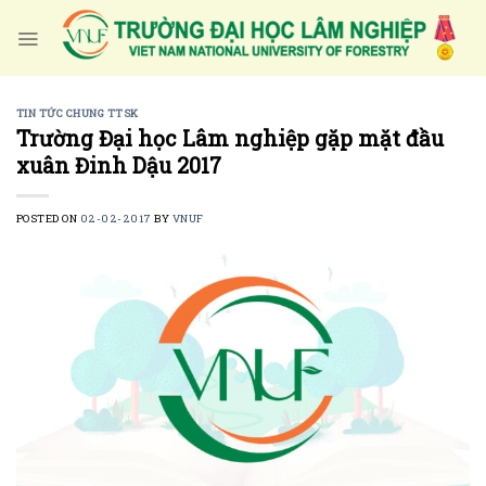
Skip
to
content
TIN TỨC CHUNG TTSK
Trường Đại học Lâm nghiệp gặp mặt đầu
xuân Đinh Dậu 2017
POSTED ON
02-02-2017
BY
VNUF