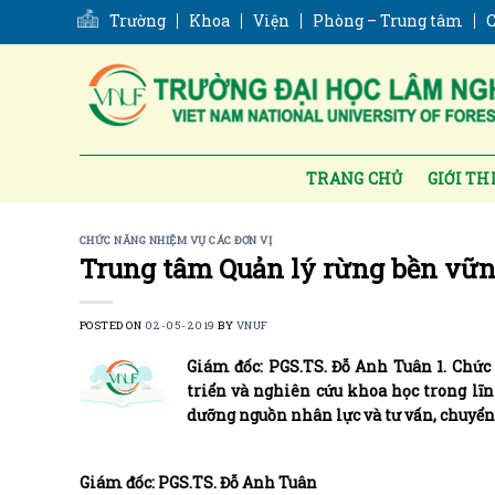
Skip
Trường
Khoa
Viện
Phòng – Trung tâm
C
to
content
TRANG CHỦ
GIỚI TH
CHỨC NĂNG NHIỆM VỤ CÁC ĐƠN VỊ
Trung tâm Quản lý rừng bền vữn
POSTED ON
02-05-2019
BY
VNUF
Giám đốc: PGS.TS. Đỗ Anh Tuân 1. Chức
triển và nghiên cứu khoa học trong lĩn
dưỡng nguồn nhân lực và tư vấn, chuyển
Giám đốc: PGS.TS. Đỗ Anh Tuân