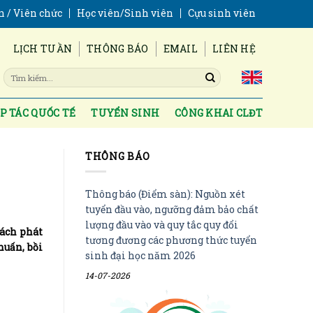
n / Viên chức
Học viên/Sinh viên
Cựu sinh viên
LỊCH TUẦN
THÔNG BÁO
EMAIL
LIÊN HỆ
P TÁC QUỐC TẾ
TUYỂN SINH
CÔNG KHAI CLĐT
THÔNG BÁO
Thông báo (Điểm sàn): Nguồn xét
tuyển đầu vào, ngưỡng đảm bảo chất
lượng đầu vào và quy tắc quy đổi
sách phát
tương đương các phương thức tuyển
huấn, bồi
sinh đại học năm 2026
14-07-2026