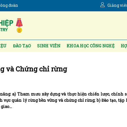
ông đoàn
Giảng viê
IỆU
ĐÀO TẠO
SINH VIÊN
KHOA HỌC CÔNG NGHỆ
HỢ
g và Chứng chỉ rừng
 năng: a) Tham mưu xây dựng và thực hiện chiến lược, chính 
h vực quản lý rừng bền vững và chứng chỉ rừng; b) Đào tạo, tập 
 giao…