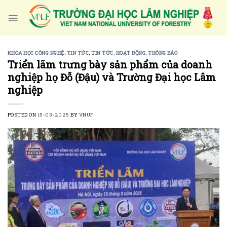
Skip
to
content
KHOA HỌC CÔNG NGHỆ
,
TIN TỨC
,
TIN TỨC, HOẠT ĐỘNG, THÔNG BÁO
Triển lãm trưng bày sản phẩm của doanh
nghiệp họ Đỗ (Đậu) và Trường Đại học Lâm
nghiệp
POSTED ON
15-03-2025
BY
VNUF